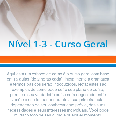
Nível 1-3 - Curso Geral
Aqui está um esboço de como é o curso geral com base
em 15 aulas (de 2 horas cada). Inicialmente a gramatica
e termos básicos serão introduzidos. Nota: estes são
exemplos de como pode ser o seu plano de curso,
porque o seu verdadeiro curso será negociado entre
você e o seu treinador durante a sua primeira aula,
dependendo do seu conhecimento prévio, das suas
necessidades e seus interesses individuais. Você pode
mudar o foco de seu curso a qualquer momento,