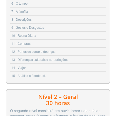
6
O tempo
7
A família
8
Descrições
9
Gostos e Desgostos
10
Rotina Diária
11
Compras
12
Partes do corpo e doenças
13
Diferenças culturais e apropriações
14
Viajar
15
Análise e Feedback
Nível 2 – Geral
30 horas
O segundo nível consistirá em ouvir, tomar notas, falar,
escrever cartas formais e informais, a leitura de pequenos