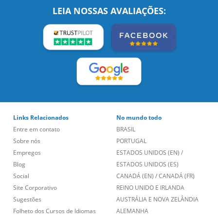
LEIA NOSSAS AVALIAÇÕES:
Links Relacionados
No mundo todo
Entre em contato
BRASIL
Sobre nós
PORTUGAL
Empregos
ESTADOS UNIDOS (EN)
/
Blog
ESTADOS UNIDOS (ES)
Social
CANADÁ (EN)
/
CANADÁ (FR)
Site Corporativo
REINO UNIDO E IRLANDA
Sugestões
AUSTRÁLIA E NOVA ZELÂNDIA
Folheto dos Cursos de Idiomas
ALEMANHA