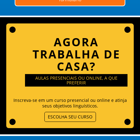
AGORA
TRABALHA DE
CASA?
AULAS PRESENCIAIS OU ONLINE, A QUE
PREFERIR
Inscreva-se em um curso presencial ou online e atinja
seus objetivos linguísticos.
ESCOLHA SEU CURSO