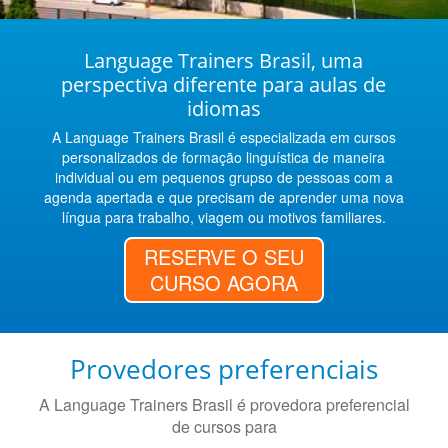
Language Trainers Brasil, uma
perspectiva diferente para aulas de
idiomas
A Language Trainers Brasil é especializada em cursos
personalizados de formação linguística de maneira
individual ou em pequenos grupso de pessoas com a
agenda apertada e que precisam de aprender uma nova
língua para trabalho, viagem ou motivos familiares.
RESERVE O SEU
CURSO AGORA
Provedores preferenciais
A Language Trainers Brasil é provedora preferencial
de cursos para