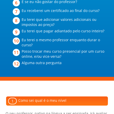
E se eu não gostar do professor?
Eu receberei um certificado ao final do curso?
Eu terei que adicionar valores adicionais ou
impostos ao preço?
Eu terei que pagar adiantado pelo curso inteiro?
Eu terei o mesmo professor enquanto durar o
curso?
Posso trocar meu curso presencial por um curso
online, e/ou vice-versa?
Alguma outra pergunta
Como sei qual é o meu nível
1
O seu professor, nativo na língua a ser ensinada, irá avaliar