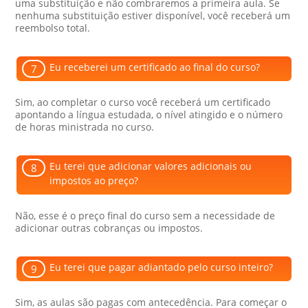
uma substituição e não combraremos a primeira aula. Se
nenhuma substituição estiver disponível, você receberá um
reembolso total.
Eu receberei um certificado ao final do curso?
7
Sim, ao completar o curso você receberá um certificado
apontando a língua estudada, o nível atingido e o número
de horas ministrada no curso.
Eu terei que adicionar valores adicionais ou
8
impostos ao preço?
Não, esse é o preço final do curso sem a necessidade de
adicionar outras cobranças ou impostos.
Eu terei que pagar adiantado pelo curso inteiro?
9
Sim, as aulas são pagas com antecedência. Para começar o