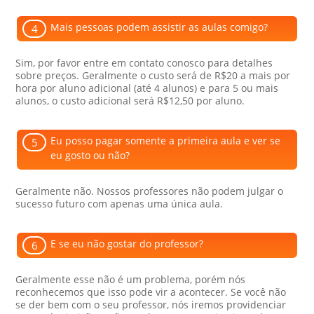
Mais pessoas podem assistir as aulas comigo?
4
Sim, por favor entre em contato conosco para detalhes
sobre preços. Geralmente o custo será de R$20 a mais por
hora por aluno adicional (até 4 alunos) e para 5 ou mais
alunos, o custo adicional será R$12,50 por aluno.
Eu posso pagar somente a primeira aula e ver se
5
eu gosto ou não?
Geralmente não. Nossos professores não podem julgar o
sucesso futuro com apenas uma única aula.
E se eu não gostar do professor?
6
Geralmente esse não é um problema, porém nós
reconhecemos que isso pode vir a acontecer. Se você não
se der bem com o seu professor, nós iremos providenciar