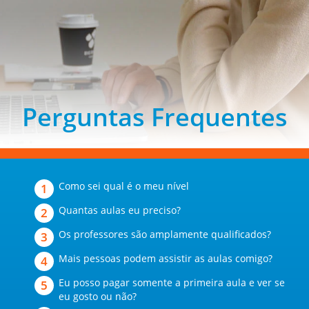
Perguntas Frequentes
Como sei qual é o meu nível
Quantas aulas eu preciso?
Os professores são amplamente qualificados?
Mais pessoas podem assistir as aulas comigo?
Eu posso pagar somente a primeira aula e ver se
eu gosto ou não?