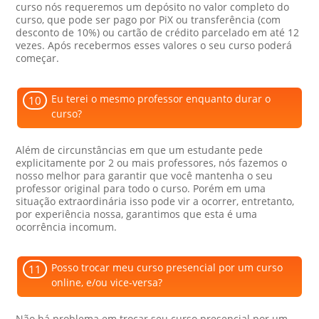
curso nós requeremos um depósito no valor completo do
curso, que pode ser pago por PiX ou transferência (com
desconto de 10%) ou cartão de crédito parcelado em até 12
vezes. Após recebermos esses valores o seu curso poderá
começar.
Eu terei o mesmo professor enquanto durar o
10
curso?
Além de circunstâncias em que um estudante pede
explicitamente por 2 ou mais professores, nós fazemos o
nosso melhor para garantir que você mantenha o seu
professor original para todo o curso. Porém em uma
situação extraordinária isso pode vir a ocorrer, entretanto,
por experiência nossa, garantimos que esta é uma
ocorrência incomum.
Posso trocar meu curso presencial por um curso
11
online, e/ou vice-versa?
Não há problema em trocar seu curso presencial por um