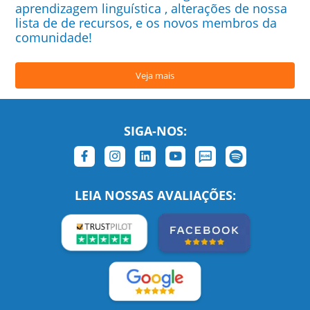
aprendizagem linguística , alterações de nossa
lista de de recursos, e os novos membros da
comunidade!
Veja mais
SIGA-NOS:
LEIA NOSSAS AVALIAÇÕES: