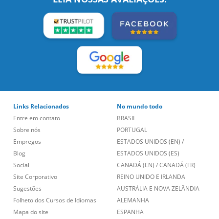
Links Relacionados
No mundo todo
Entre em contato
BRASIL
Sobre nós
PORTUGAL
Empregos
ESTADOS UNIDOS (EN)
/
Blog
ESTADOS UNIDOS (ES)
Social
CANADÁ (EN)
/
CANADÁ (FR)
Site Corporativo
REINO UNIDO E IRLANDA
Sugestões
AUSTRÁLIA E NOVA ZELÂNDIA
Folheto dos Cursos de Idiomas
ALEMANHA
Mapa do site
ESPANHA