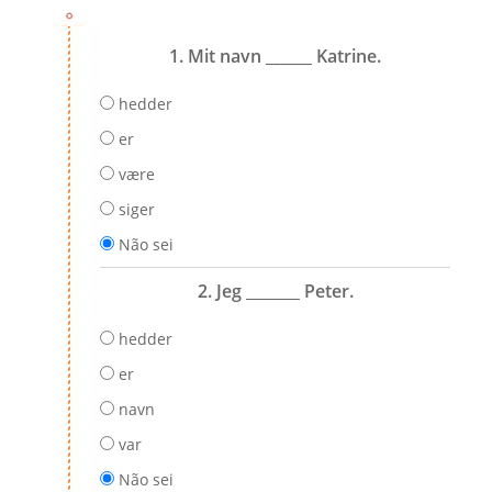
1. Mit navn ______ Katrine.
hedder
er
være
siger
Não sei
2. Jeg _______ Peter.
hedder
er
navn
var
Não sei