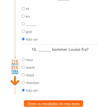
et
en
_______
god
Não sei
10. ________ kommer Louise fra?
Hvor
Hvem
Hvad
Hvordan
Não sei
Obter os resultados do meu teste