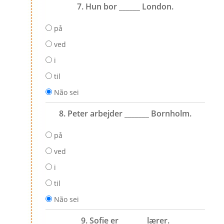
7. Hun bor ______ London.
på
ved
i
til
Não sei
8. Peter arbejder _______ Bornholm.
på
ved
i
til
Não sei
9. Sofie er _______ lærer.