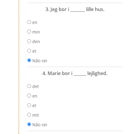
3. Jeg bor i _______ lille hus.
en
min
den
et
Não sei
4. Marie bor i ______ lejlighed.
det
en
et
mit
Não sei