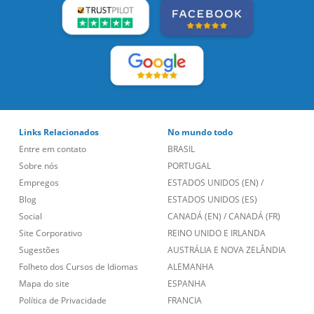
Links Relacionados
No mundo todo
Entre em contato
BRASIL
Sobre nós
PORTUGAL
Empregos
ESTADOS UNIDOS (EN)
/
Blog
ESTADOS UNIDOS (ES)
Social
CANADÁ (EN)
/
CANADÁ (FR)
Site Corporativo
REINO UNIDO E IRLANDA
Sugestões
AUSTRÁLIA E NOVA ZELÂNDIA
Folheto dos Cursos de Idiomas
ALEMANHA
Mapa do site
ESPANHA
Política de Privacidade
FRANCIA