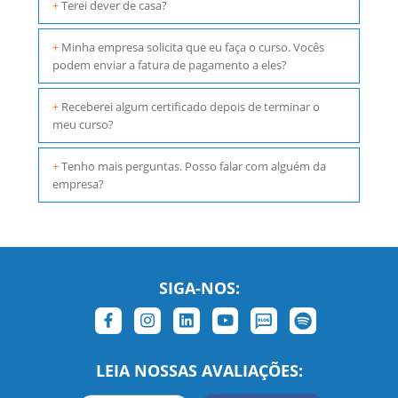
+
Terei dever de casa?
+
Minha empresa solicita que eu faça o curso. Vocês
podem enviar a fatura de pagamento a eles?
+
Receberei algum certificado depois de terminar o
meu curso?
+
Tenho mais perguntas. Posso falar com alguém da
empresa?
SIGA-NOS:
LEIA NOSSAS AVALIAÇÕES: