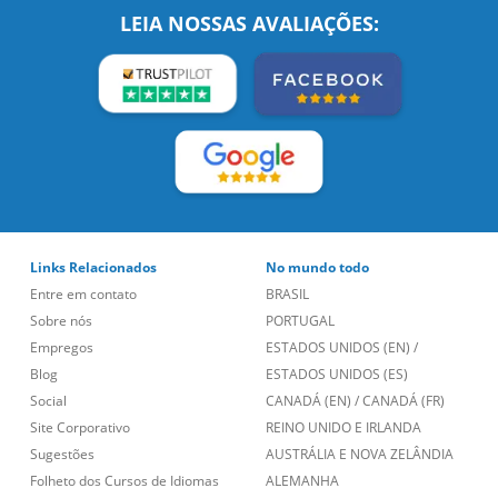
LEIA NOSSAS AVALIAÇÕES:
Links Relacionados
No mundo todo
Entre em contato
BRASIL
Sobre nós
PORTUGAL
Empregos
ESTADOS UNIDOS (EN)
/
Blog
ESTADOS UNIDOS (ES)
Social
CANADÁ (EN)
/
CANADÁ (FR)
Site Corporativo
REINO UNIDO E IRLANDA
Sugestões
AUSTRÁLIA E NOVA ZELÂNDIA
Folheto dos Cursos de Idiomas
ALEMANHA