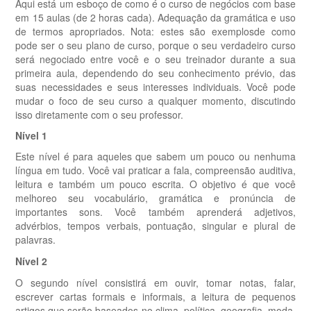
Aqui está um esboço de como é o curso de negócios com base
em 15 aulas (de 2 horas cada). Adequação da gramática e uso
de termos apropriados. Nota: estes são exemplosde como
pode ser o seu plano de curso, porque o seu verdadeiro curso
será negociado entre você e o seu treinador durante a sua
primeira aula, dependendo do seu conhecimento prévio, das
suas necessidades e seus interesses individuais. Você pode
mudar o foco de seu curso a qualquer momento, discutindo
isso diretamente com o seu professor.
Nível 1
Este nível é para aqueles que sabem um pouco ou nenhuma
língua em tudo. Você vai praticar a fala, compreensão auditiva,
leitura e também um pouco escrita. O objetivo é que você
melhoreo seu vocabulário, gramática e pronúncia de
importantes sons. Você também aprenderá adjetivos,
advérbios, tempos verbais, pontuação, singular e plural de
palavras.
Nível 2
O segundo nível consistirá em ouvir, tomar notas, falar,
escrever cartas formais e informais, a leitura de pequenos
artigos que serão baseados no clima, política, geografia, moda,