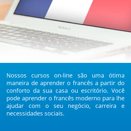
Nossos cursos
on-line são uma ótima
maneira de aprender o
francês
a partir do
conforto da sua casa ou escritório. Você
pode aprender o francês moderno para lhe
ajudar com o seu negócio, carreira e
necessidades sociais.