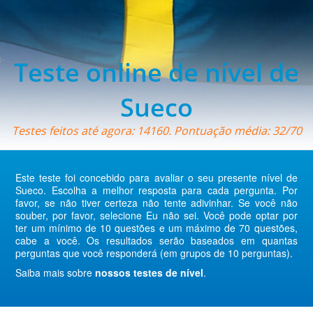
Teste online de nível de
Sueco
Testes feitos até agora: 14160. Pontuação média: 32/70
Este teste foi concebido para avaliar o seu presente nível de
Sueco. Escolha a melhor resposta para cada pergunta. Por
favor, se não tiver certeza não tente adivinhar. Se você não
souber, por favor, selecione Eu não sei. Você pode optar por
ter um mínimo de 10 questões e um máximo de 70 questões,
cabe a você. Os resultados serão baseados em quantas
perguntas que você responderá (em grupos de 10 perguntas).
Saiba mais sobre
nossos testes de nível
.