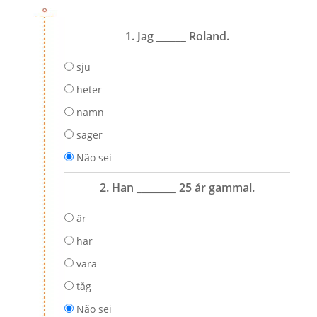
1. Jag ______ Roland.
sju
heter
namn
säger
Não sei
2. Han ________ 25 år gammal.
är
har
vara
tåg
Não sei