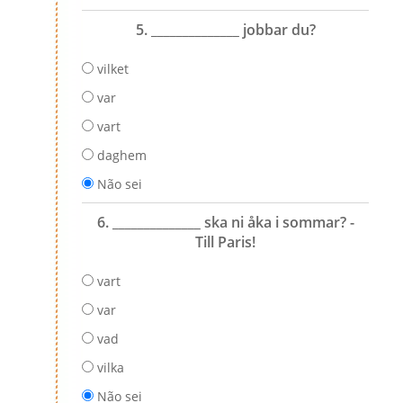
5. ______________ jobbar du?
vilket
var
vart
daghem
Não sei
6. ______________ ska ni åka i sommar? -
Till Paris!
vart
var
vad
vilka
Não sei