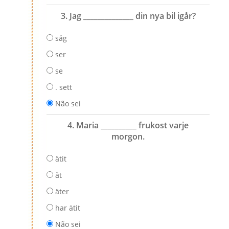
3. Jag ______________ din nya bil igår?
såg
ser
se
. sett
Não sei
4. Maria __________ frukost varje
morgon.
ätit
åt
äter
har ätit
Não sei