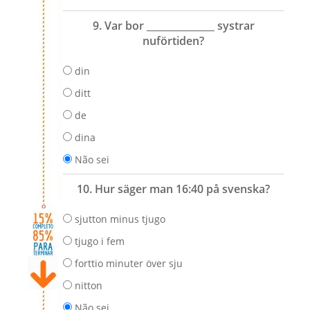
9. Var bor ______________ systrar
nuförtiden?
din
ditt
de
dina
Não sei
10. Hur säger man 16:40 på svenska?
sjutton minus tjugo
tjugo i fem
forttio minuter över sju
nitton
Não sei