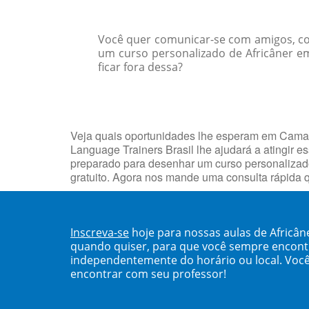
Você quer comunicar-se com amigos, col
um curso personalizado de Africâner em
ficar fora dessa?
Veja quais oportunidades lhe esperam em Camaçar
Language Trainers Brasil lhe ajudará a atingir 
preparado para desenhar um curso personalizad
gratuito. Agora nos mande uma consulta rápida 
Inscreva-se
hoje para nossas aulas de Africâ
quando quiser, para que você sempre encont
independentemente do horário ou local. Você
encontrar com seu professor!