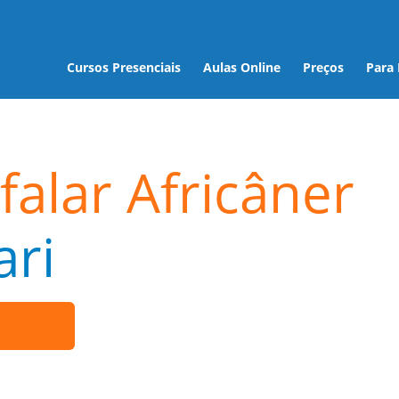
Cursos Presenciais
Aulas Online
Preços
Para
falar Africâner
ri