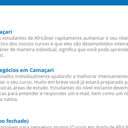
açari
estudantes de Africâner rapitamente aumentar o seu nível 
os dos nossos cursos é que eles são desenvolvidos inteir
ner de maneira individual, significa que você pode aprende
o.
 negócios em Camaçari
sinados individualmente ajudando a melhorar imensamente
iciar o seu curso, muito em breve você já estará preparado
outras áreas de estudo. Estudantes do nível iniciante dev
ticas para entender e responder um e-mail, bem como um ní
a nativa.
po fechado)
poníveis para pequenos grupos (Cursos em dupla de Africâ