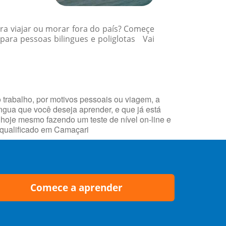
ra viajar ou morar fora do país? Começe
para pessoas bilingues e poliglotas Vai
 trabalho, por motivos pessoais ou viagem, a
íngua que você deseja aprender, e que já está
oje mesmo fazendo um teste de nível on-line e
 qualificado em Camaçari
Comece a aprender