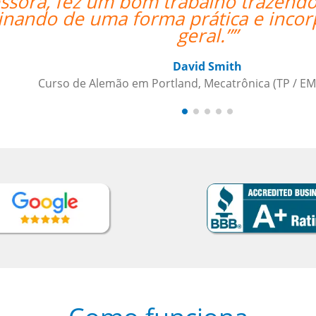
ndo termos relacionados aos negócio
 incorporada com a aprendizagem em
/ EMD), Daimler