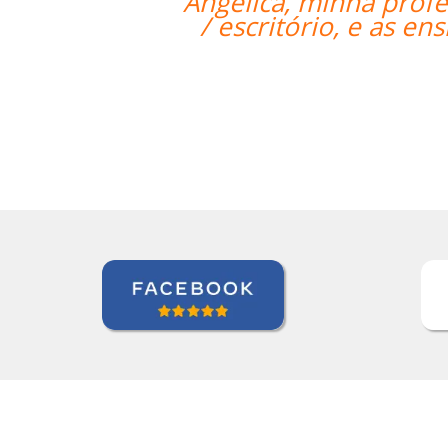
rofessora, fez um bom trabalho traze
as ensinando de uma forma prática e
geral.””
David Smith
Curso de Alemão em Portland, Mecatrônica (TP 