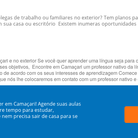
egas de trabalho ou familiares no exterior? Tem planos pa
 sua casa ou escritório Existem inumeras oportunidades 
i e no exterior Se você quer aprender uma língua seja para o
esses objetivos, Encontre em Camaçari um professor nativo da l
o de acordo com os seus interesses de aprendizagem Comece h
que nós lhe colocaremos em contato com um professor nativo e
ner em Camaçari! Agende suas aulas
re tempo para estudar,
 nem precisa sair de casa para se