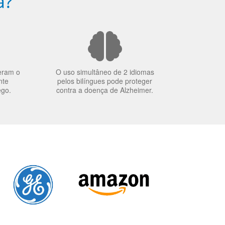
a?
eram o
O uso simultâneo de 2 idiomas
nte
pelos bilíngues pode proteger
ego.
contra a doença de Alzheimer.