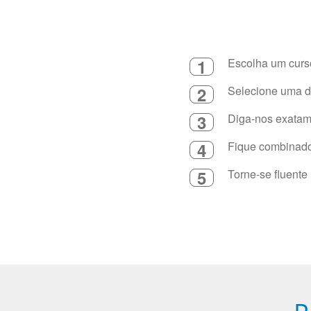
1
Escolha um curso
2
Selecione uma du
3
Diga-nos exatame
4
Fique combinado 
5
Torne-se fluente