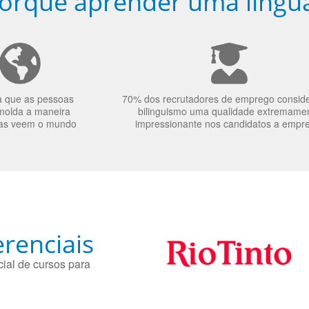
orquê aprender uma língu
a que as pessoas
70% dos recrutadores de emprego consid
molda a maneira
bilinguismo uma qualidade extremame
as veem o mundo
impressionante nos candidatos a empr
renciais
ial de cursos para