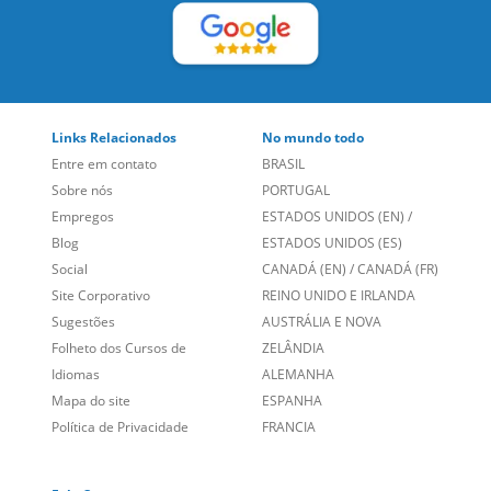
Blog
ESTADOS UNIDOS (ES)
Social
CANADÁ (EN)
/
CANADÁ (FR)
Site Corporativo
REINO UNIDO E IRLANDA
Sugestões
AUSTRÁLIA E NOVA
Folheto dos Cursos de
ZELÂNDIA
Idiomas
ALEMANHA
Mapa do site
ESPANHA
Política de Privacidade
FRANCIA
Fale Conosco
+55 15 3500 8175
Alameda Vicente Pinzon, 173 - 4º andar, Vila Olímpia - São
Paulo/SP CEP 04547-130
Language Trainers,
fundada em 2004 fornecendo cursos de
idiomas em mais de 60 cidades em todo o Brasil e Online com
Zoom, Meet, Teams ou WhatsApp.