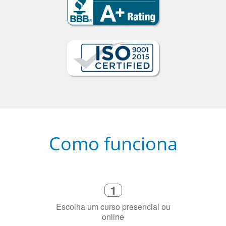
Como funciona
1
Escolha um curso presencial ou
online
2
Selecione uma duração de curso
flexível que se ajuste à sua agenda
3
Diga-nos exatamente por que você
precisa aprender a língua