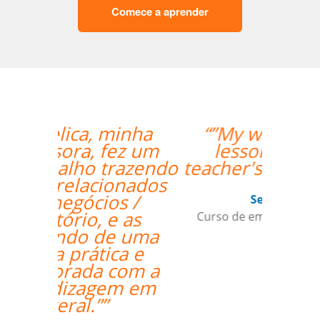
Comece a aprender
“”My wife likes the
lessons and the
teacher's punctuality.””
Seok Kwon
Curso de em Goiânia, CJ Selecta