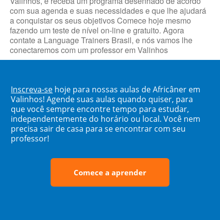
Valinhos, e receba um programa desenhado de acordo
com sua agenda e suas necessidades e que lhe ajudará
a conquistar os seus objetivos Comece hoje mesmo
fazendo um teste de nível on-line e gratuito. Agora
contate a Language Trainers Brasil, e nós vamos lhe
conectaremos com um professor em Valinhos
Inscreva-se
hoje para nossas aulas de Africâner em
Valinhos! Agende suas aulas quando quiser, para
que você sempre encontre tempo para estudar,
independentemente do horário ou local. Você nem
precisa sair de casa para se encontrar com seu
professor!
Comece a aprender