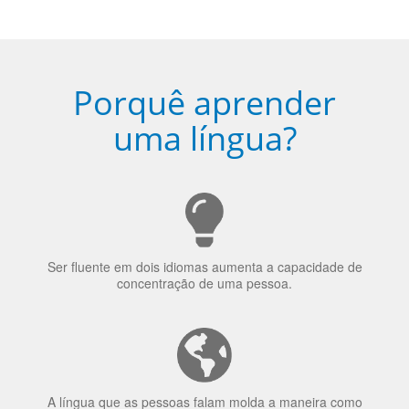
5
Torne-se fluente no idioma
escolhido
Porquê aprender
uma língua?