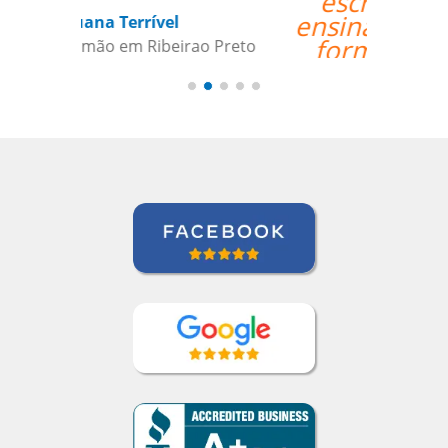
escritório, e as
ensinando de uma
forma prática e
incorporada com a
aprendizagem em
geral.””
David Smith
Curso de Alemão em Portland,
Mecatrônica (TP / EMD), Daimler