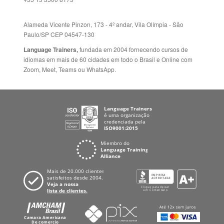
Folheto dos Cursos de
ZELÂNDIA
Idiomas
ALEMANHA
Mapa do site
ESPANHA
Política de Privacidade
FRANCIA
Fale Conosco
+55 15 3500 8175
Alameda Vicente Pinzon, 173 - 4º andar, Vila Olímpia - São
Paulo/SP CEP 04547-130
Language Trainers,
fundada em 2004 fornecendo cursos de
idiomas em mais de 60 cidades em todo o Brasil e Online com
Zoom, Meet, Teams ou WhatsApp.