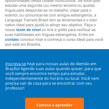
oportunidades nessa cidade multicultural. Se você quer
estudar uma segunda (ou mesmo terceira ou quarta)
língua para despontar-se no trabalho, viajar para o
exterior, ou comunicar-se com amigos estrangeiros, a
Language Trainers Brasil tem as ferramentas e o tutor
nativo ideal para ajudá-lo atingir seu objetivo. Faça o
nosso
teste de nível
on-line e grátis para verificar as
suas habilidades em línguas estrangeiras. Entre em
contato
conosco hoje e conheça o curso ideal para você
que está em Brasília.
Inscreva-se
hoje para nossas aulas de Alemão em
Brasília! Agende suas aulas quando quiser, para que
você sempre encontre tempo para estudar,
independentemente do horário ou local. Você nem
precisa sair de casa para se encontrar com seu
professor!
Comece a aprender