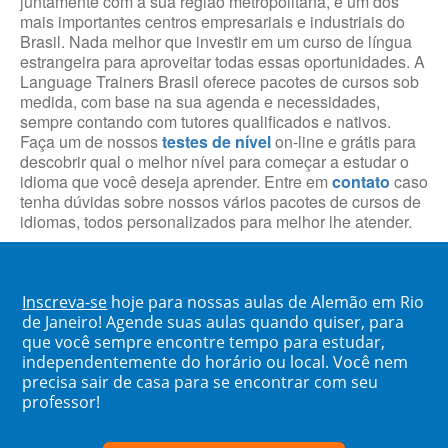
juntamente com a sua região metropolitana, é um dos
mais importantes centros empresariais e industriais do
Brasil. Nada melhor que investir em um curso de língua
estrangeira para aproveitar todas essas oportunidades. A
Language Trainers Brasil oferece pacotes de cursos sob
medida, com base na sua agenda e necessidades,
sempre contando com tutores qualificados e nativos.
Faça um de nossos
testes de nível
on-line e grátis para
descobrir qual o melhor nível para começar a estudar o
idioma que você deseja aprender. Entre em
contato
caso
tenha dúvidas sobre nossos vários pacotes de cursos de
idiomas, todos personalizados para melhor lhe atender.
Inscreva-se
hoje para nossas aulas de Alemão em Rio
de Janeiro! Agende suas aulas quando quiser, para
que você sempre encontre tempo para estudar,
independentemente do horário ou local. Você nem
precisa sair de casa para se encontrar com seu
professor!