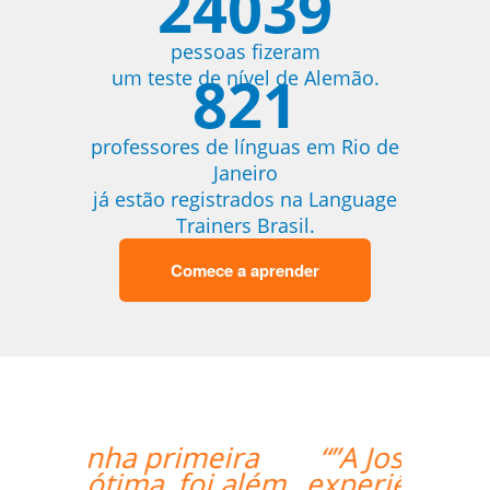
24039
pessoas fizeram
821
um teste de nível de Alemão.
professores de línguas em Rio de
Janeiro
já estão registrados na Language
Trainers Brasil.
Comece a aprender
“”A Josette tem boa
experiência, entende