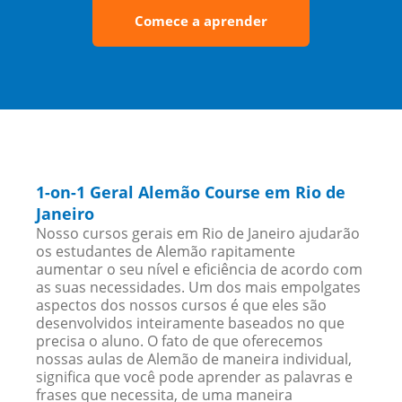
Comece a aprender
1-on-1 Geral Alemão Course em Rio de
Janeiro
Nosso cursos gerais em Rio de Janeiro ajudarão
os estudantes de Alemão rapitamente
aumentar o seu nível e eficiência de acordo com
as suas necessidades. Um dos mais empolgates
aspectos dos nossos cursos é que eles são
desenvolvidos inteiramente baseados no que
precisa o aluno. O fato de que oferecemos
nossas aulas de Alemão de maneira individual,
significa que você pode aprender as palavras e
frases que necessita, de uma maneira