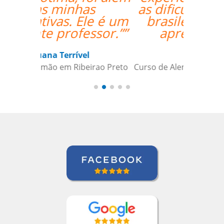
as dificuldades de um
brasileiro, facilita o
aprendizado.””
Andre B
Curso de Alemão em São Caetano do
Sul