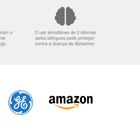
eram o
O uso simultâneo de 2 idiomas
nte
pelos bilíngues pode proteger
ego.
contra a doença de Alzheimer.