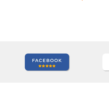
professor.””
Luana Terrível
Curso de Alemão em Ribeirao Pre