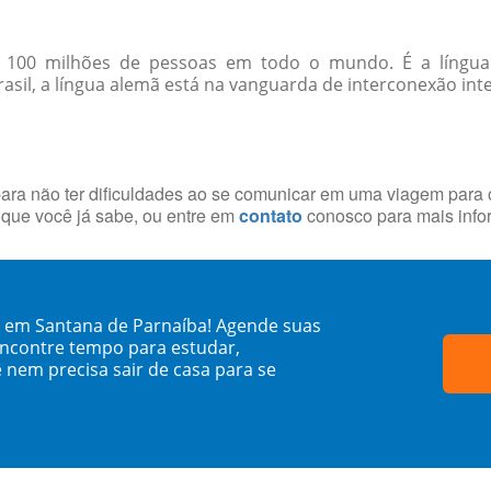
e 100 milhões de pessoas em todo o mundo. É a língua
sil, a língua alemã está na vanguarda de interconexão inte
ara não ter dificuldades ao se comunicar em uma viagem para o
que você já sabe, ou entre em
contato
conosco para mais info
 em Santana de Parnaíba! Agende suas
encontre tempo para estudar,
 nem precisa sair de casa para se