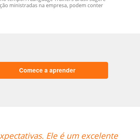
ação ministradas na empresa, podem conter
Comece a aprender
“”A Josette tem boa experiênci