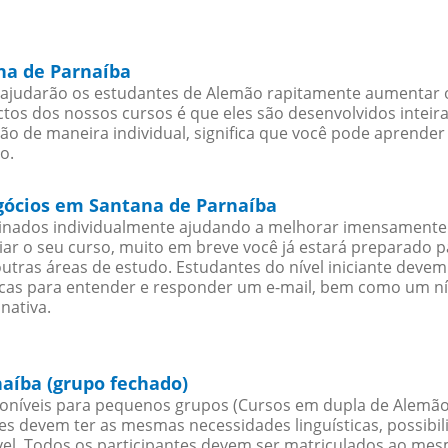
na de Parnaíba
ajudarão os estudantes de Alemão rapitamente aumentar o s
os dos nossos cursos é que eles são desenvolvidos inteir
o de maneira individual, significa que você pode aprender 
o.
gócios em Santana de Parnaíba
sinados individualmente ajudando a melhorar imensamente
iciar o seu curso, muito em breve você já estará preparado
outras áreas de estudo. Estudantes do nível iniciante dev
ticas para entender e responder um e-mail, bem como um ní
nativa.
aíba (grupo fechado)
oníveis para pequenos grupos (Cursos em dupla de Alemão
es devem ter as mesmas necessidades linguísticas, possib
. Todos os participantes devem ser matriculados ao mesm