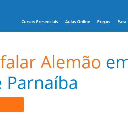
Cursos Presenciais
Aulas Online
Preços
Para
falar Alemão
e
 Parnaíba