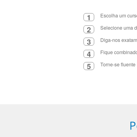
1
Escolha um curso
2
Selecione uma du
3
Diga-nos exatame
4
Fique combinado 
5
Torne-se fluente
P