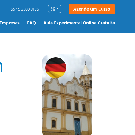
Agende um Curso
+55 15 3500 8175
 Empresas
FAQ
Aula Experimental Online Gratuita
m