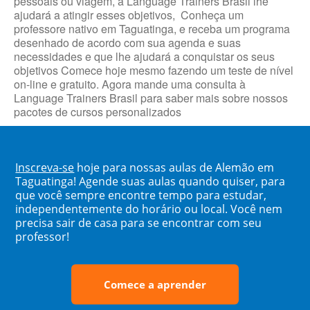
pessoais ou viagem, a Language Trainers Brasil lhe
ajudará a atingir esses objetivos, Conheça um
professore nativo em Taguatinga, e receba um programa
desenhado de acordo com sua agenda e suas
necessidades e que lhe ajudará a conquistar os seus
objetivos Comece hoje mesmo fazendo um teste de nível
on-line e gratuito. Agora mande uma consulta à
Language Trainers Brasil para saber mais sobre nossos
pacotes de cursos personalizados
Inscreva-se
hoje para nossas aulas de Alemão em
Taguatinga! Agende suas aulas quando quiser, para
que você sempre encontre tempo para estudar,
independentemente do horário ou local. Você nem
precisa sair de casa para se encontrar com seu
professor!
Comece a aprender