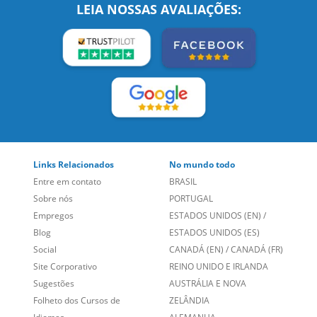
Links Relacionados
No mundo todo
Entre em contato
BRASIL
Sobre nós
PORTUGAL
Empregos
ESTADOS UNIDOS (EN)
/
Blog
ESTADOS UNIDOS (ES)
Social
CANADÁ (EN)
/
CANADÁ (FR)
Site Corporativo
REINO UNIDO E IRLANDA
Sugestões
AUSTRÁLIA E NOVA
Folheto dos Cursos de
ZELÂNDIA
Idiomas
ALEMANHA
Mapa do site
ESPANHA
Política de Privacidade
FRANCIA
Fale Conosco
+55 15 3500 8175