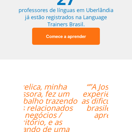
professores de línguas em Uberlândia
já estão registrados na Language
Trainers Brasil.
Comece a aprender
“”A Josette tem boa
experiência, entende
as dificuldades de um
brasileiro, facilita o
aprendizado.””
Andre B