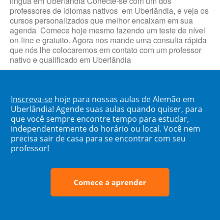
língua em Uberlândia Conecte-se com um dos
professores de idiomas nativos em Uberlândia, e veja os
cursos personalizados que melhor encaixam em sua
agenda Comece hoje mesmo fazendo um teste de nível
on-line e gratuito. Agora nos mande uma consulta rápida
que nós lhe colocaremos em contato com um professor
nativo e qualificado em Uberlândia
Inscreva-se
hoje para nossas aulas de Alemão em
Uberlândia! Agende suas aulas quando quiser, para
que você sempre encontre tempo para estudar,
independentemente do horário ou local. Você nem
precisa sair de casa para se encontrar com seu
professor!
Comece a aprender