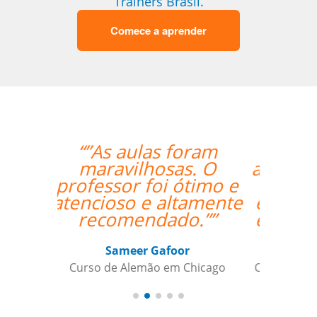
Trainers Brasil.
Comece a aprender
“”A minha primeira
aula foi ótima, foi além
das minhas
expectativas. Ele é um
excelente professor.””
Luana Terrível
Curso de Alemão em Ribeirao Preto