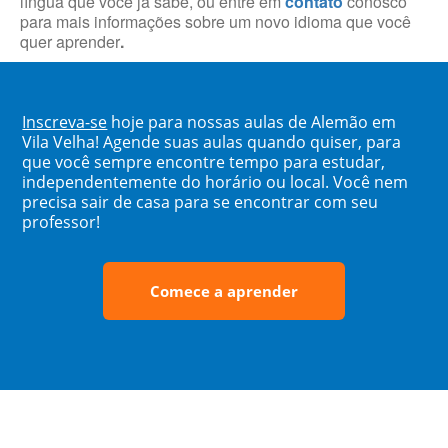
língua que você já sabe, ou entre em
contato
conosco
para mais informações sobre um novo idioma que você
quer aprender
.
Inscreva-se
hoje para nossas aulas de Alemão em
Vila Velha! Agende suas aulas quando quiser, para
que você sempre encontre tempo para estudar,
independentemente do horário ou local. Você nem
precisa sair de casa para se encontrar com seu
professor!
Comece a aprender