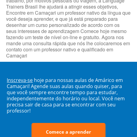
trabalho, por motivos pessoais ou viagem, a Language
Trainers Brasil lhe ajudará a atingir esses objetivos,
Encontre em Camaçari um professor nativo da língua que
você deseja aprender, e que já está preparado para
desenhar um curso personalizado de acordo com os
seus interesses de aprendizagem Comece hoje mesmo
fazendo um teste de nível on-line e gratuito. Agora nos
mande uma consulta rápida que nós lhe colocaremos em
contato com um professor nativo e qualificado em
Camaçari
Inscreva-se
hoje para nossas aulas de Amárico em
Camaçari! Agende suas aulas quando quiser, para
que você sempre encontre tempo para estudar,
independentemente do horário ou local. Você nem
precisa sair de casa para se encontrar com seu
professor!
Comece a aprender