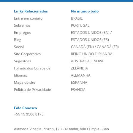
Entre em contato
BRASIL
Sobre nós
PORTUGAL
Empregos
ESTADOS UNIDOS (EN)
/
Blog
ESTADOS UNIDOS (ES)
Social
CANADÁ (EN)
/
CANADÁ (FR)
Site Corporativo
REINO UNIDO E IRLANDA
Sugestões
AUSTRÁLIA E NOVA
Folheto dos Cursos de
ZELÂNDIA
Idiomas
ALEMANHA
Mapa do site
ESPANHA
Política de Privacidade
FRANCIA
Fale Conosco
+55 15 3500 8175
Alameda Vicente Pinzon, 173 - 4º andar, Vila Olímpia - São
Paulo/SP CEP 04547-130
Language Trainers,
fundada em 2004 fornecendo cursos de