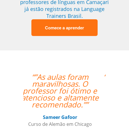
professores de línguas em Camaçari
já estão registrados na Language
Trainers Brasil.
Comece a aprender
“”I am very happy with
Jane, I love our
lessons.””
Roland Tschanz
Curso de em Belo Horizonte