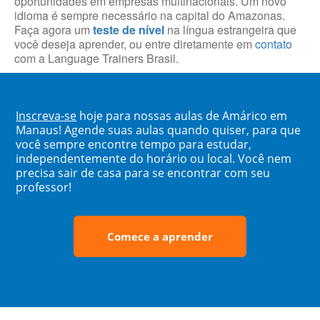
oportunidades em empresas multinacionais. Um novo
idioma é sempre necessário na capital do Amazonas.
Faça agora um
teste de nível
na língua estrangeira que
você deseja aprender, ou entre diretamente em
contato
com a Language Trainers Brasil.
Inscreva-se
hoje para nossas aulas de Amárico em
Manaus! Agende suas aulas quando quiser, para que
você sempre encontre tempo para estudar,
independentemente do horário ou local. Você nem
precisa sair de casa para se encontrar com seu
professor!
Comece a aprender