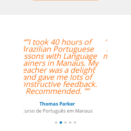
“”Everything is going
amazing! Thanks so
much for your help!””
Nathan Miller
Curso de em Manaus