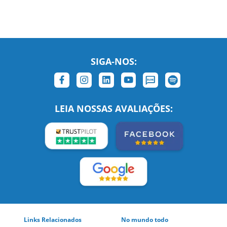
SIGA-NOS:
LEIA NOSSAS AVALIAÇÕES:
Links Relacionados
No mundo todo
Entre em contato
BRASIL
Sobre nós
PORTUGAL
Empregos
ESTADOS UNIDOS (EN)
/
Blog
ESTADOS UNIDOS (ES)
Social
CANADÁ (EN)
/
CANADÁ (FR)