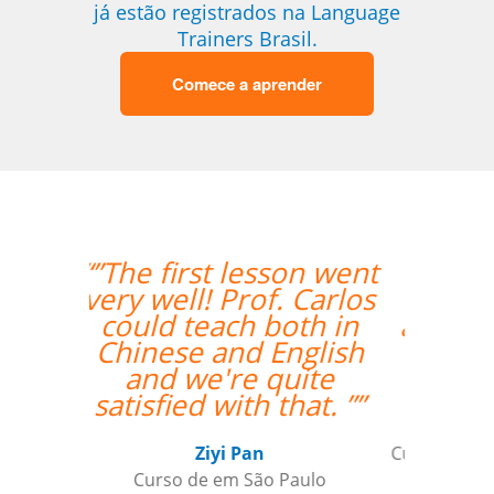
já estão registrados na Language
Trainers Brasil.
Comece a aprender
son went
“”A Josette tem boa
. Carlos
experiência, entende
oth in
as dificuldades de um
nglish
brasileiro, facilita o
uite
aprendizado.””
hat. ””
Andre B
Curso de Alemão em São Caetano do
Paulo
Sul