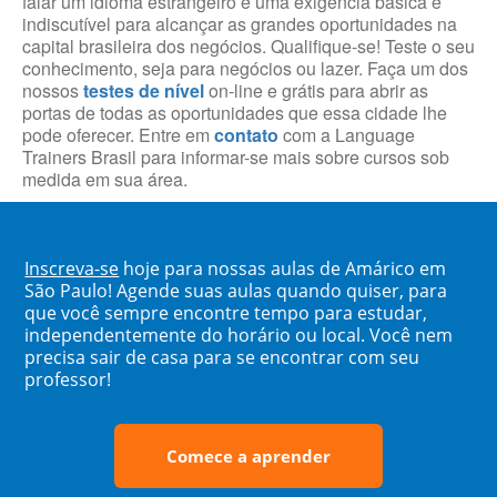
falar um idioma estrangeiro é uma exigência básica e
indiscutível para alcançar as grandes oportunidades na
capital brasileira dos negócios. Qualifique-se! Teste o seu
conhecimento, seja para negócios ou lazer. Faça um dos
nossos
testes de nível
on-line e grátis para abrir as
portas de todas as oportunidades que essa cidade lhe
pode oferecer. Entre em
contato
com a Language
Trainers Brasil para informar-se mais sobre cursos sob
medida em sua área.
Inscreva-se
hoje para nossas aulas de Amárico em
São Paulo! Agende suas aulas quando quiser, para
que você sempre encontre tempo para estudar,
independentemente do horário ou local. Você nem
precisa sair de casa para se encontrar com seu
professor!
Comece a aprender