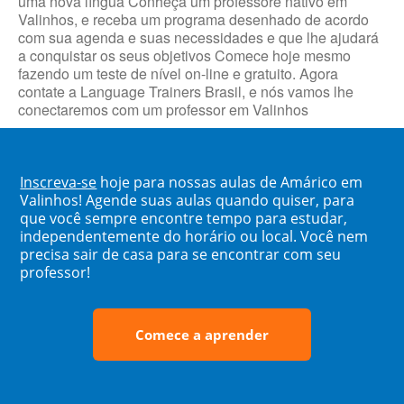
uma nova língua Conheça um professore nativo em
Valinhos, e receba um programa desenhado de acordo
com sua agenda e suas necessidades e que lhe ajudará
a conquistar os seus objetivos Comece hoje mesmo
fazendo um teste de nível on-line e gratuito. Agora
contate a Language Trainers Brasil, e nós vamos lhe
conectaremos com um professor em Valinhos
Inscreva-se
hoje para nossas aulas de Amárico em
Valinhos! Agende suas aulas quando quiser, para
que você sempre encontre tempo para estudar,
independentemente do horário ou local. Você nem
precisa sair de casa para se encontrar com seu
professor!
Comece a aprender