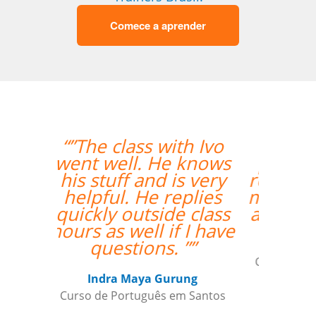
Comece a aprender
“”Eu tenho somente
postos positivo para
ressaltar a respeito do
meu professor Peter e
a Language Trainers.””
Kjersti Cubberley
Curso de Checo em San Francisco