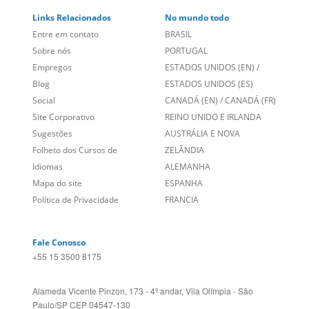
Entre em contato
BRASIL
Sobre nós
PORTUGAL
Empregos
ESTADOS UNIDOS (EN)
/
Blog
ESTADOS UNIDOS (ES)
Social
CANADÁ (EN)
/
CANADÁ (FR)
Site Corporativo
REINO UNIDO E IRLANDA
Sugestões
AUSTRÁLIA E NOVA
Folheto dos Cursos de
ZELÂNDIA
Idiomas
ALEMANHA
Mapa do site
ESPANHA
Política de Privacidade
FRANCIA
Fale Conosco
+55 15 3500 8175
Alameda Vicente Pinzon, 173 - 4º andar, Vila Olímpia - São
Paulo/SP CEP 04547-130
Language Trainers,
fundada em 2004 fornecendo cursos de
idiomas em mais de 60 cidades em todo o Brasil e Online com