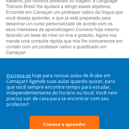
trabalho, por motivos pessoais ou viagem, a Language
Trainers Brasil lhe ajudará a atingir esses objetivos,
Encontre em Camaçari um professor nativo da língua que
você deseja aprender, e que já está preparado para
desenhar um curso personalizado de acordo com os
seus interesses de aprendizagem Comece hoje mesmo
fazendo um teste de nível on-line e gratuito. Agora nos
mande uma consulta rápida que nós lhe colocaremos em
contato com um professor nativo e qualificado em
Camaçari
Inscreva-se
hoje para nossas aulas de Árabe em
Camaçari! Agende suas aulas quando quiser, para
que você sempre encontre tempo para estudar,
independentemente do horário ou local. Você nem
precisa sair de casa para se encontrar com seu
professor!
Comece a aprender