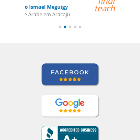
finding the best
teacher for me. ””
Ami Alsh
Curso de Português em Belém