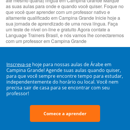
até mesmo quarta) língua em Campina Grande Marque
as suas aulas para onde e quando você quiser. Foque no
que você quer aprender com um professor nativo e
altamente qualificado em Campina Grande Inicie hoje a
sua jornada de aprendizado de uma nova língua. Faça
um teste de nível on-line e gratuito Agora contate a
Language Trainers Brasil, e nós vamos lhe conectaremos
com um professor em Campina Grande
Inscreva-se
hoje para nossas aulas de Árabe em
Campina Grande! Agende suas aulas quando quiser,
para que você sempre encontre tempo para estudar,
independentemente do horário ou local. Você nem
precisa sair de casa para se encontrar com seu
professor!
Comece a aprender