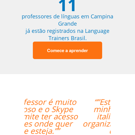
11
professores de línguas em Campina
Grande
já estão registrados na Language
Trainers Brasil.
Comece a aprender
“”Estou amando
minhas aulas de
italiano, muito
organizado o trabalho
de vcs””