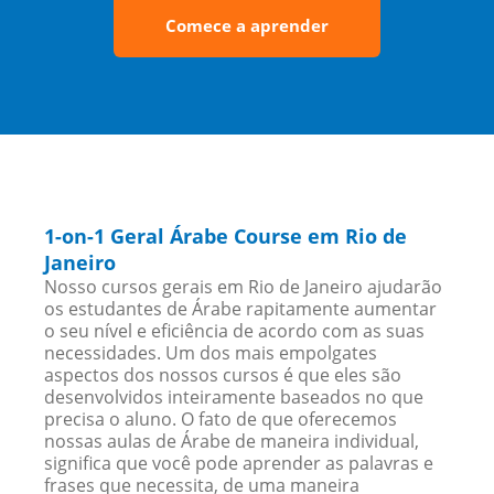
Comece a aprender
1-on-1 Geral Árabe Course em Rio de
Janeiro
Nosso cursos gerais em Rio de Janeiro ajudarão
os estudantes de Árabe rapitamente aumentar
o seu nível e eficiência de acordo com as suas
necessidades. Um dos mais empolgates
aspectos dos nossos cursos é que eles são
desenvolvidos inteiramente baseados no que
precisa o aluno. O fato de que oferecemos
nossas aulas de Árabe de maneira individual,
significa que você pode aprender as palavras e
frases que necessita, de uma maneira