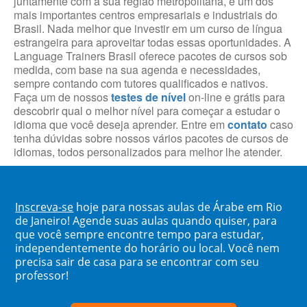
juntamente com a sua região metropolitana, é um dos
mais importantes centros empresariais e industriais do
Brasil. Nada melhor que investir em um curso de língua
estrangeira para aproveitar todas essas oportunidades. A
Language Trainers Brasil oferece pacotes de cursos sob
medida, com base na sua agenda e necessidades,
sempre contando com tutores qualificados e nativos.
Faça um de nossos
testes de nível
on-line e grátis para
descobrir qual o melhor nível para começar a estudar o
idioma que você deseja aprender. Entre em
contato
caso
tenha dúvidas sobre nossos vários pacotes de cursos de
idiomas, todos personalizados para melhor lhe atender.
Inscreva-se
hoje para nossas aulas de Árabe em Rio
de Janeiro! Agende suas aulas quando quiser, para
que você sempre encontre tempo para estudar,
independentemente do horário ou local. Você nem
precisa sair de casa para se encontrar com seu
professor!