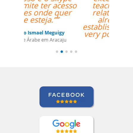
teacher/student
relationship has
already been
established, and it's a
very positive one for
me.””
Miguel Moneró
Curso de Inglês em Rio de Janeiro