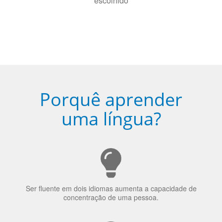
5
Torne-se fluente no idioma
escolhido
Porquê aprender
uma língua?