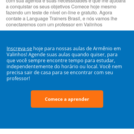
com sua agenda e suas necessidades e que lhe ajudará
a conquistar os seus objetivos Comece hoje mesmo
fazendo um teste de nível on-line e gratuito. Agora
contate a Language Trainers Brasil, e nós vamos lhe
conectaremos com um professor em Valinhos
Inscreva-se
hoje para nossas aulas de Armênio em
Valinhos! Agende suas aulas quando quiser, para
que você sempre encontre tempo para estudar,
independentemente do horário ou local. Você nem
precisa sair de casa para se encontrar com seu
professor!
Comece a aprender