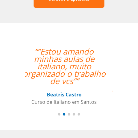
“”The class with Ivo
went well. He knows
his stuff and is very
helpful. He replies
quickly outside class
hours as well if I have
questions. ””
Indra Maya Gurung
Curso de Português em Santos