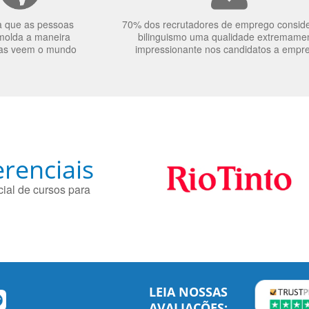
a que as pessoas
70% dos recrutadores de emprego consid
molda a maneira
bilinguismo uma qualidade extremame
as veem o mundo
impressionante nos candidatos a empr
renciais
ial de cursos para
LEIA NOSSAS
AVALIAÇÕES: