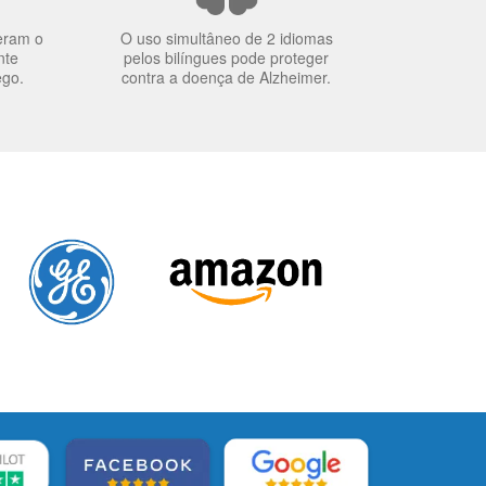
eram o
O uso simultâneo de 2 idiomas
nte
pelos bilíngues pode proteger
ego.
contra a doença de Alzheimer.