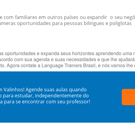
-se com familiares em outros países ou expandir o seu negó
umeras oportunidades para pessoas bilingues e poliglotas V
vas oportunidades e expanda seus horizontes aprendendo uma 
cordo com sua agenda e suas necessidades e que lhe ajudará 
uito. Agora contate a Language Trainers Brasil, e nós vamos l
em Valinhos! Agende suas aulas quando
o para estudar, independentemente do
sa para se encontrar com seu professor!