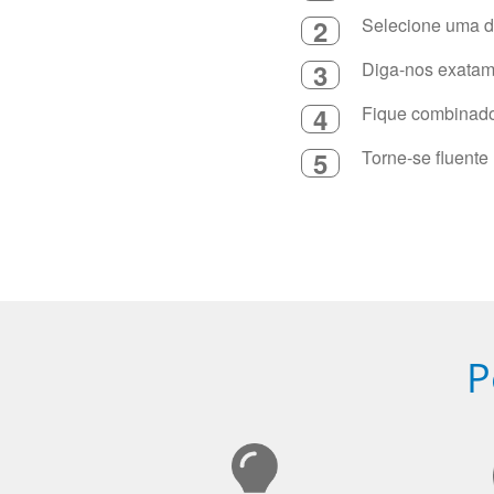
2
Selecione uma du
3
Diga-nos exatame
4
Fique combinado 
5
Torne-se fluente
P