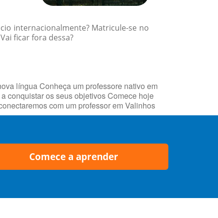
cio internacionalmente? Matricule-se no
ai ficar fora dessa?
nova língua Conheça um professore nativo em
a conquistar os seus objetivos Comece hoje
he conectaremos com um professor em Valinhos
Comece a aprender