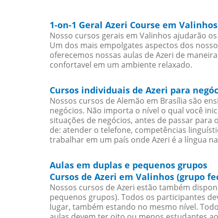
1-on-1 Geral Azeri Course em Valinhos
Nosso cursos gerais em Valinhos ajudarão os 
Um dos mais empolgates aspectos dos nossos 
oferecemos nossas aulas de Azeri de maneira 
confortavel em um ambiente relaxado.
Cursos individuais de Azeri para negó
Nossos cursos de Alemão em Brasília são en
negócios. Não importa o nível o qual você in
situações de negócios, antes de passar para 
de: atender o telefone, competências linguís
trabalhar em um país onde Azeri é a língua na
Aulas em duplas e pequenos grupos
Cursos de Azeri em Valinhos (grupo fe
Nossos cursos de Azeri estão também disponí
pequenos grupos). Todos os participantes d
lugar, também estando no mesmo nível. Todo
aulas devem ter oito ou menos estudantes a