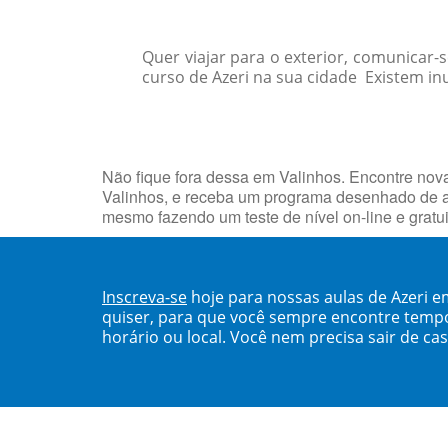
Quer viajar para o exterior, comunicar
curso de Azeri na sua cidade Existem in
Não fique fora dessa em Valinhos. Encontre no
Valinhos, e receba um programa desenhado de a
mesmo fazendo um teste de nível on-line e grat
Inscreva-se
hoje para nossas aulas de Azeri 
quiser, para que você sempre encontre temp
horário ou local. Você nem precisa sair de ca