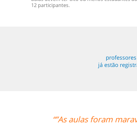
12 participantes.
professores
já estão regis
m maravilhosas. O professor foi ótim
Sameer Gafoor