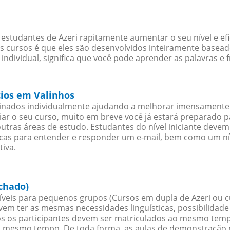
estudantes de Azeri rapitamente aumentar o seu nível e ef
cursos é que eles são desenvolvidos inteiramente baseado
individual, significa que você pode aprender as palavras e
cios em Valinhos
sinados individualmente ajudando a melhorar imensamente
iciar o seu curso, muito em breve você já estará preparado
outras áreas de estudo. Estudantes do nível iniciante dev
ticas para entender e responder um e-mail, bem como um ní
tiva.
chado)
veis para pequenos grupos (Cursos em dupla de Azeri ou c
evem ter as mesmas necessidades linguísticas, possibilid
s os participantes devem ser matriculados ao mesmo tempo
o mesmo tempo. De toda forma, as aulas de demonstração 