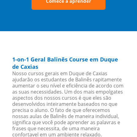
Comece a aprender
1-on-1 Geral Balinês Course em Duque
de Caxias
Nosso cursos gerais em Duque de Caxias
ajudarão os estudantes de Balinês rapitamente
aumentar o seu nível e eficiência de acordo com
as suas necessidades. Um dos mais empolgates
aspectos dos nossos cursos é que eles são
desenvolvidos inteiramente baseados no que
precisa o aluno. O fato de que oferecemos
nossas aulas de Balinês de maneira individual,
significa que você pode aprender as palavras e
frases que necessita, de uma maneira
confortavel em um ambiente relaxado.