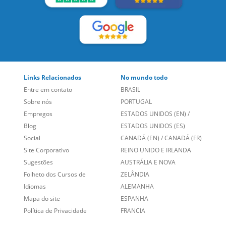
Links Relacionados
No mundo todo
Entre em contato
BRASIL
Sobre nós
PORTUGAL
Empregos
ESTADOS UNIDOS (EN)
/
Blog
ESTADOS UNIDOS (ES)
Social
CANADÁ (EN)
/
CANADÁ (FR)
Site Corporativo
REINO UNIDO E IRLANDA
Sugestões
AUSTRÁLIA E NOVA
Folheto dos Cursos de
ZELÂNDIA
Idiomas
ALEMANHA
Mapa do site
ESPANHA
Política de Privacidade
FRANCIA
Fale Conosco
+55 15 3500 8175