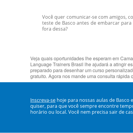
Você quer comunicar-se com amigos, col
teste de Basco antes de embarcar para 
fora dessa?
Veja quais oportunidades lhe esperam em Camaçar
Language Trainers Brasil lhe ajudará a atingir 
preparado para desenhar um curso personalizad
gratuito. Agora nos mande uma consulta rápida 
Inscreva-se
hoje para nossas aulas de Basco
quiser, para que você sempre encontre temp
horário ou local. Você nem precisa sair de ca