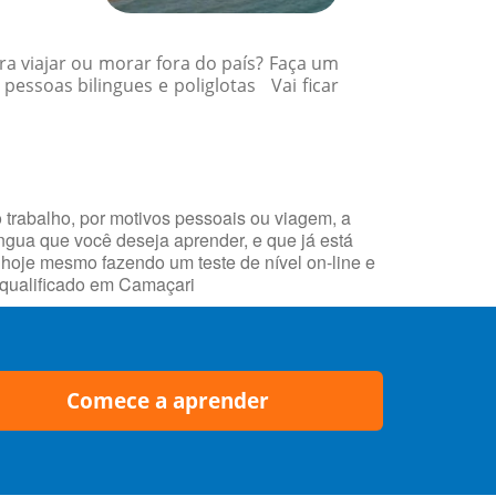
a viajar ou morar fora do país? Faça um
essoas bilingues e poliglotas Vai ficar
 trabalho, por motivos pessoais ou viagem, a
íngua que você deseja aprender, e que já está
oje mesmo fazendo um teste de nível on-line e
 qualificado em Camaçari
Comece a aprender