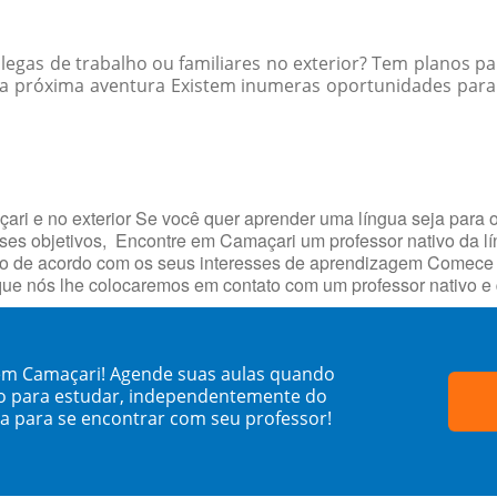
egas de trabalho ou familiares no exterior? Tem planos par
a próxima aventura Existem inumeras oportunidades para p
i e no exterior Se você quer aprender uma língua seja para o
esses objetivos, Encontre em Camaçari um professor nativo da l
o de acordo com os seus interesses de aprendizagem Comece h
que nós lhe colocaremos em contato com um professor nativo e
 em Camaçari! Agende suas aulas quando
o para estudar, independentemente do
sa para se encontrar com seu professor!