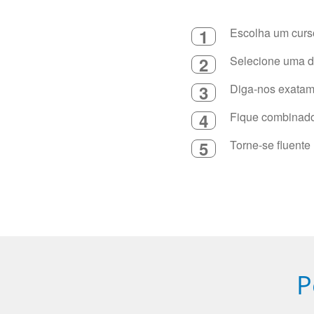
1
Escolha um curso
2
Selecione uma du
3
Diga-nos exatame
4
Fique combinado 
5
Torne-se fluente
P