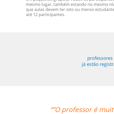
mesmo lugar, também estando no mesmo nível
que aulas devem ter oito ou menos estudant
até 12 participantes.
professores
já estão regis
uito atencioso e o Skype me permite 