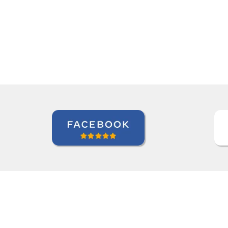
esteja.””
Nazário Ismael Meguigy
Curso de Árabe em Aracaju