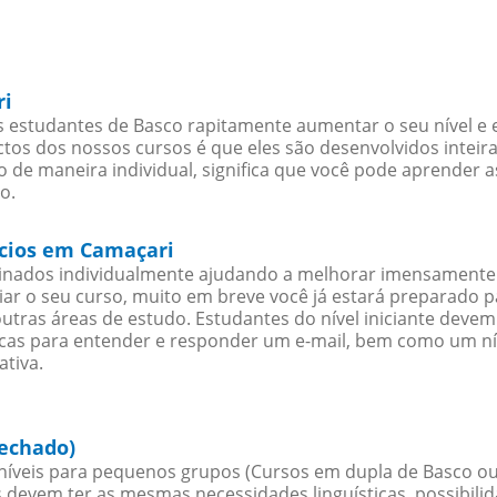
ri
 estudantes de Basco rapitamente aumentar o seu nível e e
os dos nossos cursos é que eles são desenvolvidos inteir
 de maneira individual, significa que você pode aprender a
o.
ócios em Camaçari
sinados individualmente ajudando a melhorar imensamente
iciar o seu curso, muito em breve você já estará preparado
outras áreas de estudo. Estudantes do nível iniciante dev
ticas para entender e responder um e-mail, bem como um ní
ativa.
fechado)
íveis para pequenos grupos (Cursos em dupla de Basco ou
 devem ter as mesmas necessidades linguísticas, possibil