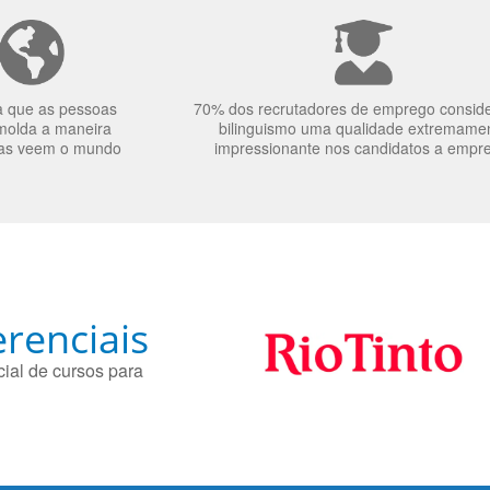
a que as pessoas
70% dos recrutadores de emprego consid
molda a maneira
bilinguismo uma qualidade extremame
as veem o mundo
impressionante nos candidatos a empr
renciais
ial de cursos para