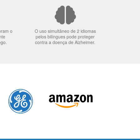
eram o
O uso simultâneo de 2 idiomas
nte
pelos bilíngues pode proteger
ego.
contra a doença de Alzheimer.