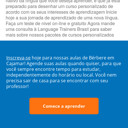
nativo da língua que você deseja aprender, e que já está
preparado para desenhar um curso personalizado de
acordo com os seus interesses de aprendizagem Inicie
hoje a sua jornada de aprendizado de uma nova língua.
Faça um teste de nível on-line e gratuito Agora mande
uma consulta à Language Trainers Brasil para saber
mais sobre nossos pacotes de cursos personalizados
Inscreva-se
hoje para nossas aulas de Bérbere em
Cajamar! Agende suas aulas quando quiser, para que
você sempre encontre tempo para estudar,
independentemente do horário ou local. Você nem
precisa sair de casa para se encontrar com seu
professor!
Comece a aprender