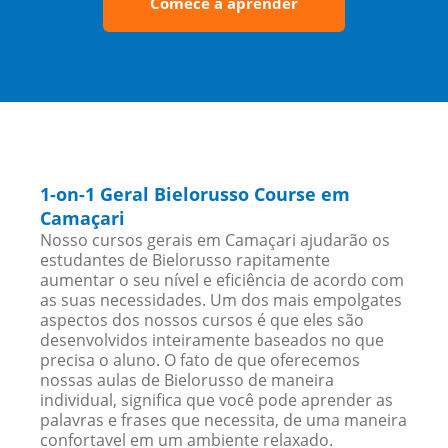
Comece a aprender
1-on-1 Geral Bielorusso Course em
Camaçari
Nosso cursos gerais em Camaçari ajudarão os
estudantes de Bielorusso rapitamente
aumentar o seu nível e eficiência de acordo com
as suas necessidades. Um dos mais empolgates
aspectos dos nossos cursos é que eles são
desenvolvidos inteiramente baseados no que
precisa o aluno. O fato de que oferecemos
nossas aulas de Bielorusso de maneira
individual, significa que você pode aprender as
palavras e frases que necessita, de uma maneira
confortavel em um ambiente relaxado.