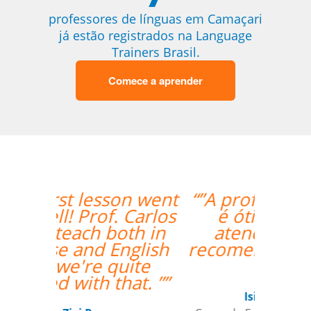
professores de línguas em Camaçari
já estão registrados na Language
Trainers Brasil.
Comece a aprender
“”A professora Sandra
é ótima e super
atenciosa. Super
recomendo o trabalho
dela.””
Isis Andreatta