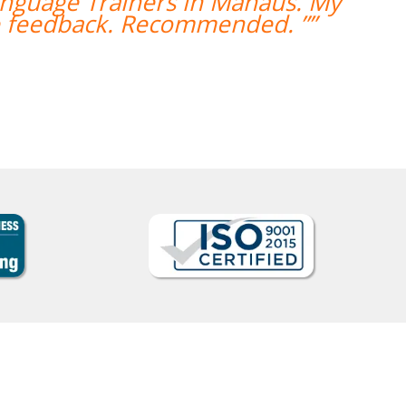
age Trainers foram bastante fáceis.
or que tem relativa autonomia foi u
Claudia Taglich
o de Italiano em Long Island, Extended Care Health Service