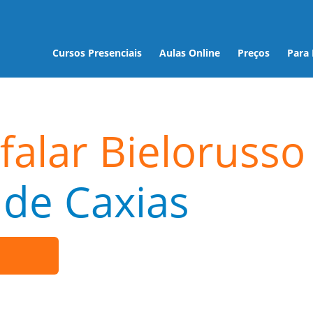
Cursos Presenciais
Aulas Online
Preços
Para
falar Bielorusso
de Caxias