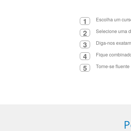
1
Escolha um curso
2
Selecione uma du
3
Diga-nos exatame
4
Fique combinado 
5
Torne-se fluente
P