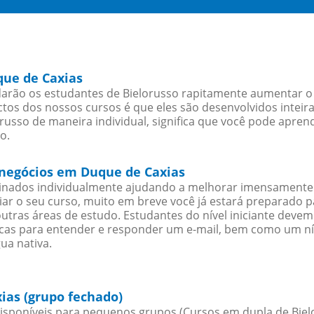
que de Caxias
arão os estudantes de Bielorusso rapitamente aumentar o s
os dos nossos cursos é que eles são desenvolvidos inteir
russo de maneira individual, significa que você pode aprend
o.
a negócios em Duque de Caxias
sinados individualmente ajudando a melhorar imensamente
iciar o seu curso, muito em breve você já estará preparado
outras áreas de estudo. Estudantes do nível iniciante dev
ticas para entender e responder um e-mail, bem como um ní
ua nativa.
ias (grupo fechado)
sponíveis para pequenos grupos (Cursos em dupla de Bielo