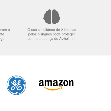
eram o
O uso simultâneo de 2 idiomas
nte
pelos bilíngues pode proteger
ego.
contra a doença de Alzheimer.