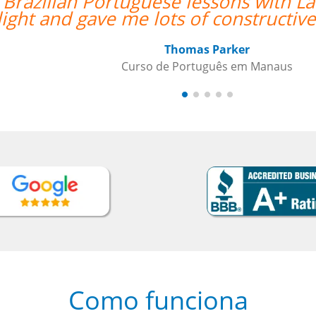
 My
“”Os procedimentos da Langu
”
aulas com o profess
Curs
Como funciona