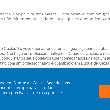
rior? Viajar para outros países? Comunicar-se com amigos
es não faltam em sua cidade para aqueles que podem comu
e Caxias Se você quer aprender uma língua seja para o trabal
jetivos, Conheça um professore nativo em Duque de Caxias, e 
 conquistar os seus objetivos Quer começar agora? Faça um te
tato com um professor nativo e qualificado em Duque de Caxia
usso em Duque de Caxias! Agende suas
encontre tempo para estudar,
 nem precisa sair de casa para se