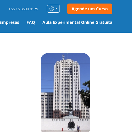
Agende um Curso
+55 15 3500 8175
 Empresas
FAQ
Aula Experimental Online Gratuita