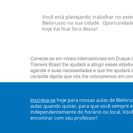
Você está planejando trabalhar no exte
Bielorusso na sua cidade Oportunidad
hoje Vai ficar fora dessa?
Conecte-se em níveis internacionais em Duque d
Trainers Brasil lhe ajudará a atingir esses ob
agenda e suas necessidades e que lhe ajudará a
consulta rápida que nós lhe colocaremos em con
Inscreva-se
hoje para nossas aulas de Bielor
aulas quando quiser, para que você sempre 
independentemente do horário ou local. Você
encontrar com seu professor!