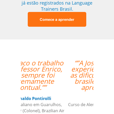
já estão registrados na Language
Trainers Brasil.
Comece a aprender
“”A Josette tem boa
experiência, entende
as dificuldades de um
brasileiro, facilita o
aprendizado.””
Andre B
Curso de Alemão em São Caetano do
Sul