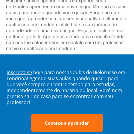
Encontre novas oportunidades e expanda seus
horizontes aprendendo uma nova língua Marque as suas
aulas para onde e quando você quiser. Foque no que
você quer aprender com um professor nativo e altamente
qualificado em Londrina Inicie hoje a sua jornada de
aprendizado de uma nova língua. Faça um teste de nível
on-line e gratuito Agora nos mande uma consulta rápida
que nós lhe colocaremos em contato com um professor
nativo e qualificado em Londrina
Inscreva-se
hoje para nossas aulas de Bielorusso em
Londrina! Agende suas aulas quando quiser, para
que você sempre encontre tempo para estudar,
independentemente do horário ou local. Você nem
precisa sair de casa para se encontrar com seu
professor!
Comece a aprender