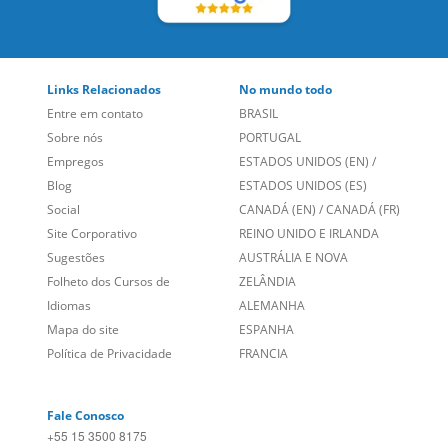
Links Relacionados
No mundo todo
Entre em contato
BRASIL
Sobre nós
PORTUGAL
Empregos
ESTADOS UNIDOS (EN)
/
Blog
ESTADOS UNIDOS (ES)
Social
CANADÁ (EN)
/
CANADÁ (FR)
Site Corporativo
REINO UNIDO E IRLANDA
Sugestões
AUSTRÁLIA E NOVA
Folheto dos Cursos de
ZELÂNDIA
Idiomas
ALEMANHA
Mapa do site
ESPANHA
Política de Privacidade
FRANCIA
Fale Conosco
+55 15 3500 8175
Alameda Vicente Pinzon, 173 - 4º andar, Vila Olímpia - São