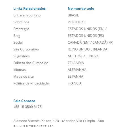
Links Relacionados
No mundo todo
Entre em contato
BRASIL
Sobre nós
PORTUGAL
Empregos
ESTADOS UNIDOS (EN)
/
Blog
ESTADOS UNIDOS (ES)
Social
CANADÁ (EN)
/
CANADÁ (FR)
Site Corporativo
REINO UNIDO E IRLANDA
Sugestões
AUSTRÁLIA E NOVA
Folheto dos Cursos de
ZELÂNDIA
Idiomas
ALEMANHA
Mapa do site
ESPANHA
Política de Privacidade
FRANCIA
Fale Conosco
+55 15 3500 8175
Alameda Vicente Pinzon, 173 - 4º andar, Vila Olímpia - São
Paulo/SP CEP 04547-130