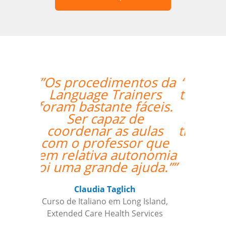
“”Amazing how quickly
the two weeks went by
and tomorrow is my
last day with Milena. I
thoroughly enjoyed my
classes and would
recommend her
anytime. ””
Roland Tschanz
Curso de Português em Manaus