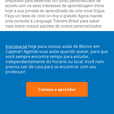
preparado para desenhar um curso personalizado de
acordo com os seus interesses de aprendizagem Inicie
hoje a sua jornada de aprendizado de uma nova língua.
Faça um teste de nível on-line e gratuito Agora mande
uma consulta à Language Trainers Brasil para saber
mais sobre nossos pacotes de cursos personalizados
Inscreva-se
hoje para nossas aulas de Bósnio em
Cajamar! Agende suas aulas quando quiser, para que
você sempre encontre tempo para estudar,
independentemente do horário ou local. Você nem
precisa sair de casa para se encontrar com seu
professor!
Comece a aprender