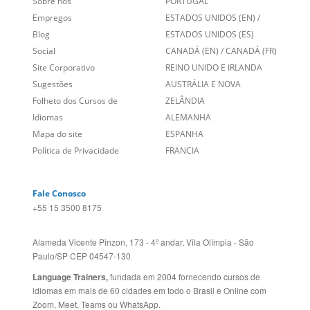
Links Relacionados
No mundo todo
Entre em contato
BRASIL
Sobre nós
PORTUGAL
Empregos
ESTADOS UNIDOS (EN)
/
Blog
ESTADOS UNIDOS (ES)
Social
CANADÁ (EN)
/
CANADÁ (FR)
Site Corporativo
REINO UNIDO E IRLANDA
Sugestões
AUSTRÁLIA E NOVA
Folheto dos Cursos de
ZELÂNDIA
Idiomas
ALEMANHA
Mapa do site
ESPANHA
Política de Privacidade
FRANCIA
Fale Conosco
+55 15 3500 8175
Alameda Vicente Pinzon, 173 - 4º andar, Vila Olímpia - São
Paulo/SP CEP 04547-130
fundada em 2004 fornecendo cursos de