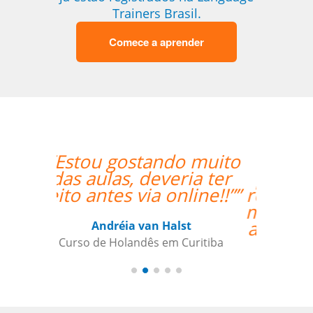
Trainers Brasil.
Comece a aprender
“”Eu tenho somente
postos positivo para
ressaltar a respeito do
meu professor Peter e
a Language Trainers.””
Kjersti Cubberley
Curso de Checo em San Francisco