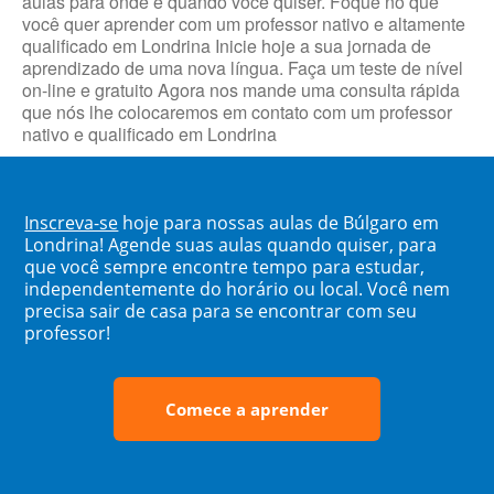
aulas para onde e quando você quiser. Foque no que
você quer aprender com um professor nativo e altamente
qualificado em Londrina Inicie hoje a sua jornada de
aprendizado de uma nova língua. Faça um teste de nível
on-line e gratuito Agora nos mande uma consulta rápida
que nós lhe colocaremos em contato com um professor
nativo e qualificado em Londrina
Inscreva-se
hoje para nossas aulas de Búlgaro em
Londrina! Agende suas aulas quando quiser, para
que você sempre encontre tempo para estudar,
independentemente do horário ou local. Você nem
precisa sair de casa para se encontrar com seu
professor!
Comece a aprender