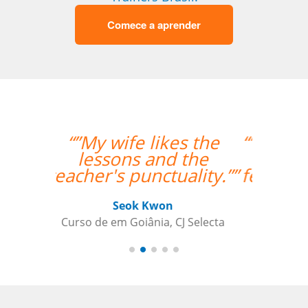
Comece a aprender
“”Estou gostando muito
das aulas, deveria ter
feito antes via online!!””
Andréia van Halst
Curso de Holandês em Curitiba