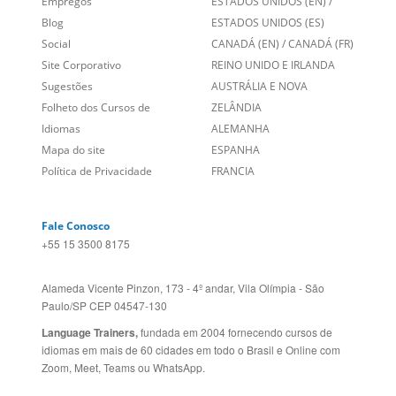
Empregos
ESTADOS UNIDOS (EN)
/
Blog
ESTADOS UNIDOS (ES)
Social
CANADÁ (EN)
/
CANADÁ (FR)
Site Corporativo
REINO UNIDO E IRLANDA
Sugestões
AUSTRÁLIA E NOVA
Folheto dos Cursos de
ZELÂNDIA
Idiomas
ALEMANHA
Mapa do site
ESPANHA
Política de Privacidade
FRANCIA
Fale Conosco
+55 15 3500 8175
Alameda Vicente Pinzon, 173 - 4º andar, Vila Olímpia - São
Paulo/SP CEP 04547-130
Language Trainers,
fundada em 2004 fornecendo cursos de
idiomas em mais de 60 cidades em todo o Brasil e Online com
Zoom, Meet, Teams ou WhatsApp.