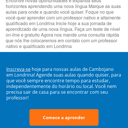
Encontre novas oportunidades e expanda seus
horizontes aprendendo uma nova língua Marque as suas
aulas para onde e quando você quiser. Foque no que
você quer aprender com um professor nativo e altamente
qualificado em Londrina Inicie hoje a sua jornada de
aprendizado de uma nova língua. Faça um teste de nível
on-line e gratuito Agora nos mande uma consulta rápida
que nós lhe colocaremos em contato com um professor
nativo e qualificado em Londrina
Inscreva-se
hoje para nossas aulas de Cambojano
em Londrina! Agende suas aulas quando quiser, para
que você sempre encontre tempo para estudar,
independentemente do horário ou local. Você nem
precisa sair de casa para se encontrar com seu
professor!
Comece a aprender