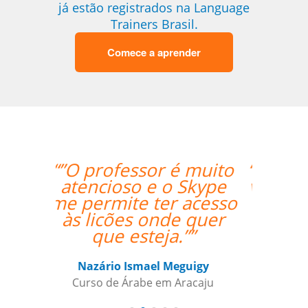
já estão registrados na Language
Trainers Brasil.
Comece a aprender
“”The first lesson went
very well! Prof. Carlos
could teach both in
Chinese and English
and we're quite
satisfied with that. ””
Ziyi Pan
Curso de em São Paulo