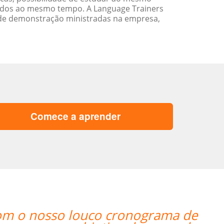
ados ao mesmo tempo. A Language Trainers
 de demonstração ministradas na empresa,
Comece a aprender
“”I am very h