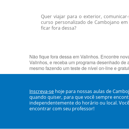
Quer viajar para o exterior, comunica
curso personalizado de Cambojano em s
ficar fora dessa?
Não fique fora dessa em Valinhos. Encontre no
Valinhos, e receba um programa desenhado de a
mesmo fazendo um teste de nível on-line e grat
Inscreva-se
hoje para nossas aulas de Camboj
quando quiser, para que você sempre encont
independentemente do horário ou local. Você
encontrar com seu professor!