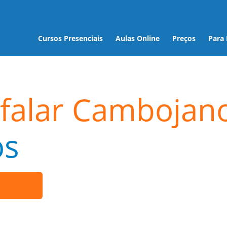
Cursos Presenciais
Aulas Online
Preços
Para
 falar Cambojan
os