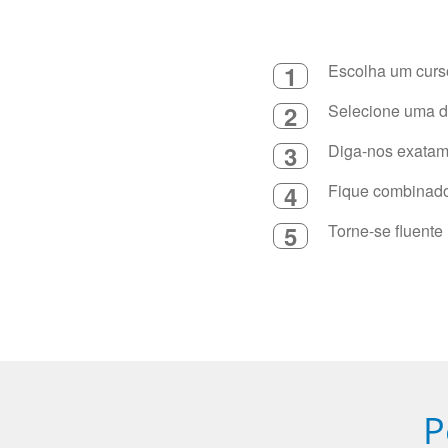
1
Escolha um curso
2
Selecione uma du
3
Diga-nos exatame
4
Fique combinado 
5
Torne-se fluente
P