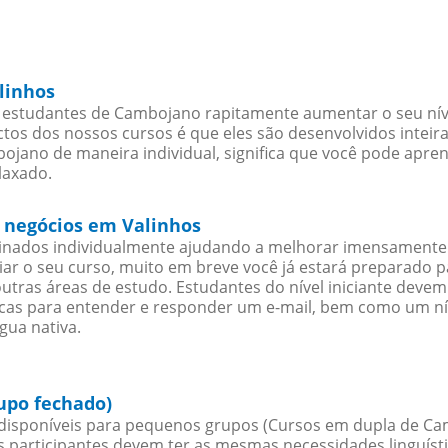
linhos
 estudantes de Cambojano rapitamente aumentar o seu níve
os dos nossos cursos é que eles são desenvolvidos inteir
jano de maneira individual, significa que você pode aprend
laxado.
 negócios em Valinhos
sinados individualmente ajudando a melhorar imensamente
iciar o seu curso, muito em breve você já estará preparado
outras áreas de estudo. Estudantes do nível iniciante dev
ticas para entender e responder um e-mail, bem como um ní
gua nativa.
upo fechado)
isponíveis para pequenos grupos (Cursos em dupla de Ca
participantes devem ter as mesmas necessidades linguísti