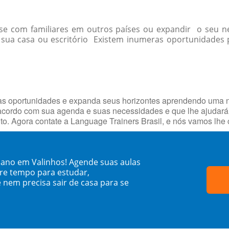
r-se com familiares em outros países ou expandir o seu
ua casa ou escritório Existem inumeras oportunidades p
vas oportunidades e expanda seus horizontes aprendendo uma 
cordo com sua agenda e suas necessidades e que lhe ajudará 
uito. Agora contate a Language Trainers Brasil, e nós vamos l
ano em Valinhos! Agende suas aulas
re tempo para estudar,
 nem precisa sair de casa para se