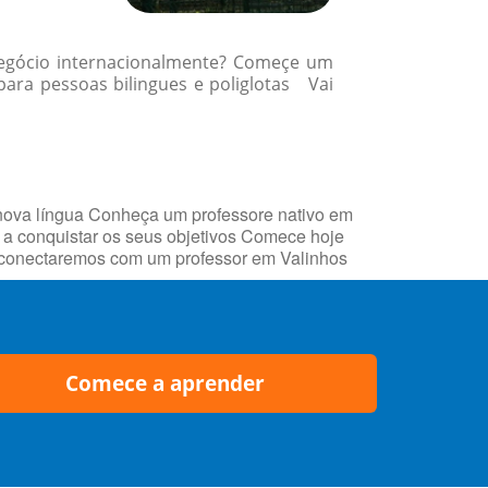
 negócio internacionalmente? Começe um
ara pessoas bilingues e poliglotas Vai
nova língua Conheça um professore nativo em
a conquistar os seus objetivos Comece hoje
he conectaremos com um professor em Valinhos
Comece a aprender