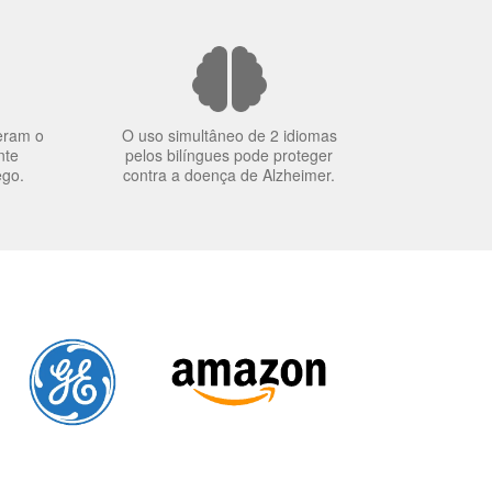
eram o
O uso simultâneo de 2 idiomas
nte
pelos bilíngues pode proteger
ego.
contra a doença de Alzheimer.