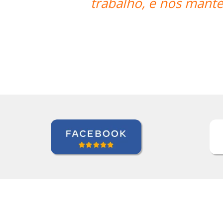
ntém envolvidos e encorajados a con
espanhol.””
Linda Hampton
Curso de Espanhol em Houston, 