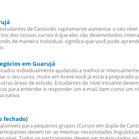
rujá
estudantes de Cantonês rapitamente aumentar o seu nível e
os dos nossos cursos é que eles são desenvolvidos inteir
nês de maneira individual, significa que você pode aprende
o.
negócios em Guarujá
sinados individualmente ajudando a melhorar imensamente
iciar o seu curso, muito em breve você já estará preparado
outras áreas de estudo. Estudantes do nível iniciante dev
ticas para entender e responder um e-mail, bem como um ní
a nativa.
o fechado)
poníveis para pequenos grupos (Cursos em dupla de Cant
rticipantes devem ter as mesmas necessidades linguística
nível. Todos os participantes devem ser matriculados ao