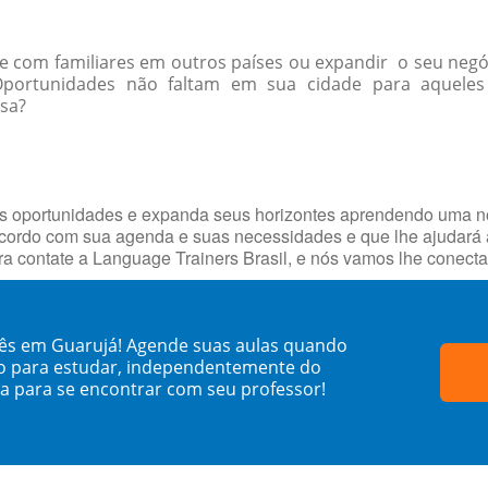
-se com familiares em outros países ou expandir o seu negó
portunidades não faltam em sua cidade para aquel
ssa?
as oportunidades e expanda seus horizontes aprendendo uma n
ordo com sua agenda e suas necessidades e que lhe ajudará a
ora contate a Language Trainers Brasil, e nós vamos lhe cone
nês em Guarujá! Agende suas aulas quando
o para estudar, independentemente do
sa para se encontrar com seu professor!