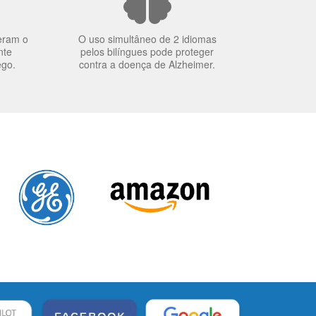
eram o
O uso simultâneo de 2 idiomas
nte
pelos bilíngues pode proteger
ego.
contra a doença de Alzheimer.