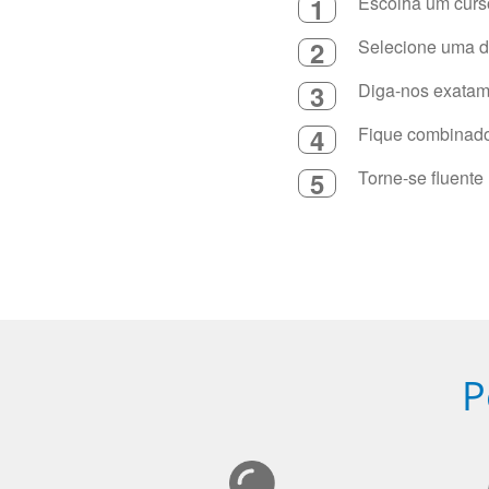
1
Escolha um curso
2
Selecione uma du
3
Diga-nos exatame
4
Fique combinado 
5
Torne-se fluente
P