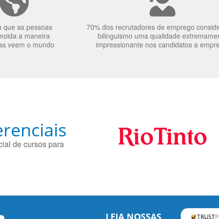
a que as pessoas
70% dos recrutadores de emprego consid
molda a maneira
bilinguismo uma qualidade extremame
as veem o mundo
impressionante nos candidatos a empr
renciais
ial de cursos para
LEIA NOSSAS