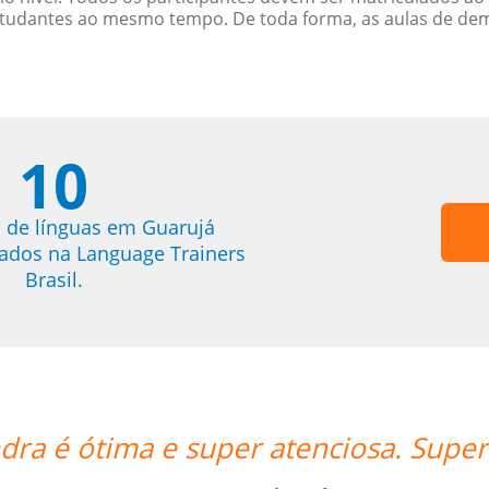
studantes ao mesmo tempo. De toda forma, as aulas de d
10
 de línguas em Guarujá
trados na Language Trainers
Brasil.
per recomendo o trabalho dela.””