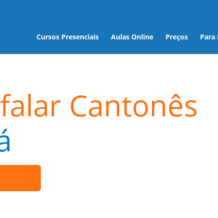
Cursos Presenciais
Aulas Online
Preços
Para
falar Cantonês
á