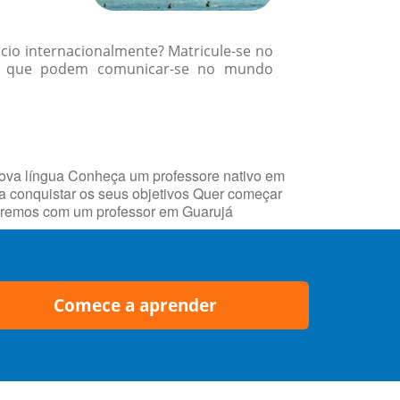
cio internacionalmente? Matricule-se no
es que podem comunicar-se no mundo
ova língua Conheça um professore nativo em
 conquistar os seus objetivos Quer começar
ctaremos com um professor em Guarujá
Comece a aprender