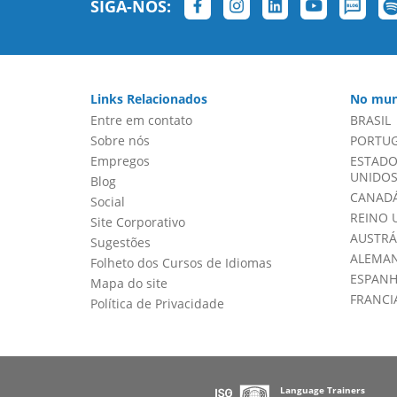
SIGA-NOS:
Links Relacionados
No mun
Entre em contato
BRASIL
Sobre nós
PORTU
Empregos
ESTADO
UNIDOS 
Blog
CANADÁ
Social
REINO 
Site Corporativo
AUSTRÁ
Sugestões
ALEMA
Folheto dos Cursos de Idiomas
ESPAN
Mapa do site
FRANCI
Política de Privacidade