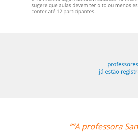
sugere que aulas devem ter oito ou menos e
conter até 12 participantes.
professores
já estão regis
Sandra é ótima e super atenciosa. Su