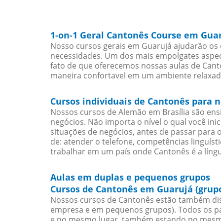
1-on-1 Geral Cantonês Course em Gua
Nosso cursos gerais em Guarujá ajudarão os 
necessidades. Um dos mais empolgates aspect
fato de que oferecemos nossas aulas de Canto
maneira confortavel em um ambiente relaxad
Cursos individuais de Cantonês para 
Nossos cursos de Alemão em Brasília são en
negócios. Não importa o nível o qual você in
situações de negócios, antes de passar para 
de: atender o telefone, competências linguís
trabalhar em um país onde Cantonês é a língu
Aulas em duplas e pequenos grupos
Cursos de Cantonês em Guarujá (grup
Nossos cursos de Cantonês estão também dis
empresa e em pequenos grupos). Todos os pa
e no mesmo lugar, também estando no mesmo 