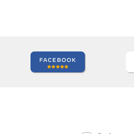
Isis Andreatta
Curso de Espanhol em Guarulho