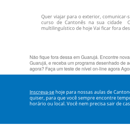
Quer viajar para o exterior, comunicar
curso de Cantonês na sua cidade O
multilinguístico de hoje Vai ficar fora de
Não fique fora dessa em Guarujá. Encontre nov
Guarujá, e receba um programa desenhado de ac
agora? Faça um teste de nível on-line agora Ag
Inscreva-se
hoje para nossas aulas de Canto
quiser, para que você sempre encontre temp
horário ou local. Você nem precisa sair de ca