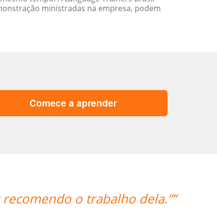
emonstração ministradas na empresa, podem
Comece a aprender
“”I am very h