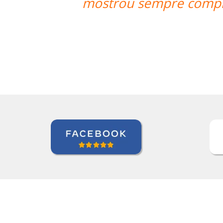
do com nosso aprendizado além de
horários.””
Juliana Jimenez
Curso de Sueco em Rio de Janeiro