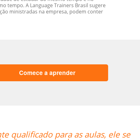
o tempo. A Language Trainers Brasil sugere
ação ministradas na empresa, podem conter
Comece a aprender
“”I am very happy with