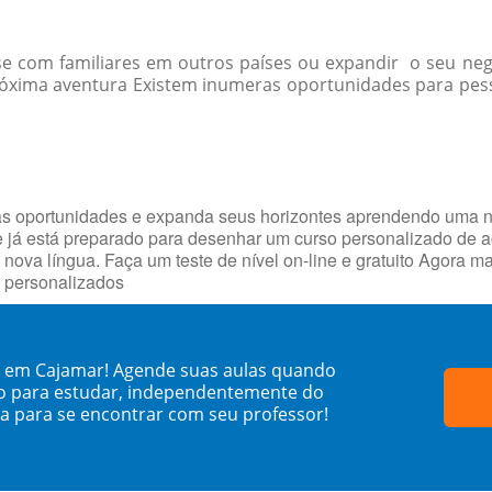
-se com familiares em outros países ou expandir o seu ne
óxima aventura Existem inumeras oportunidades para pessoa
as oportunidades e expanda seus horizontes aprendendo uma 
ue já está preparado para desenhar um curso personalizado de
 nova língua. Faça um teste de nível on-line e gratuito Agora 
s personalizados
o em Cajamar! Agende suas aulas quando
o para estudar, independentemente do
sa para se encontrar com seu professor!