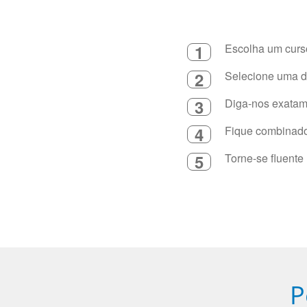
1
Escolha um curso
2
Selecione uma du
3
Diga-nos exatame
4
Fique combinado 
5
Torne-se fluente
P