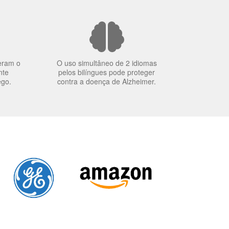
eram o
O uso simultâneo de 2 idiomas
nte
pelos bilíngues pode proteger
ego.
contra a doença de Alzheimer.