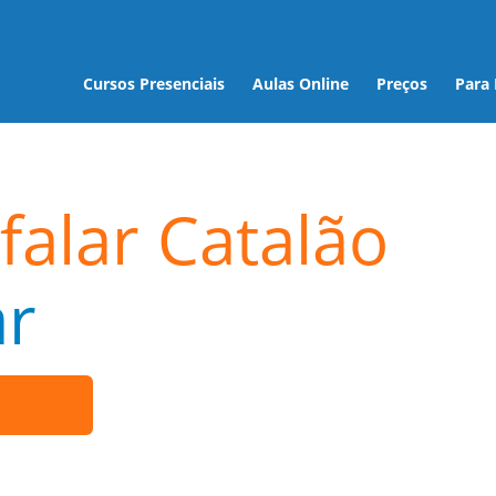
Cursos Presenciais
Aulas Online
Preços
Para
falar Catalão
r