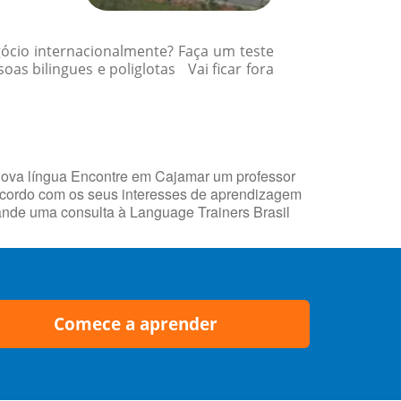
gócio internacionalmente? Faça um teste
s bilingues e poliglotas Vai ficar fora
nova língua Encontre em Cajamar um professor
 acordo com os seus interesses de aprendizagem
mande uma consulta à Language Trainers Brasil
Comece a aprender