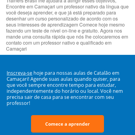
Trainers Brasil lhe ajudará a atingir esses objetivos,
Encontre em Camaçari um professor nativo da língua que
você deseja aprender, e que já está preparado para
desenhar um curso personalizado de acordo com os
seus interesses de aprendizagem Comece hoje mesmo
fazendo um teste de nível on-line e gratuito. Agora nos
mande uma consulta rápida que nós lhe colocaremos em
contato com um professor nativo e qualificado em
Camaçari
Inscreva-se
hoje para nossas aulas de Catalão em
Camaçari! Agende suas aulas quando quiser, para
que você sempre encontre tempo para estudar,
independentemente do horário ou local. Você nem
precisa sair de casa para se encontrar com seu
professor!
Comece a aprender