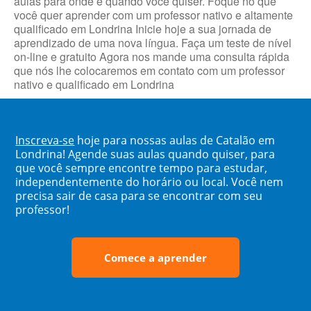
aulas para onde e quando você quiser. Foque no que
você quer aprender com um professor nativo e altamente
qualificado em Londrina Inicie hoje a sua jornada de
aprendizado de uma nova língua. Faça um teste de nível
on-line e gratuito Agora nos mande uma consulta rápida
que nós lhe colocaremos em contato com um professor
nativo e qualificado em Londrina
Inscreva-se
hoje para nossas aulas de Catalão em
Londrina! Agende suas aulas quando quiser, para
que você sempre encontre tempo para estudar,
independentemente do horário ou local. Você nem
precisa sair de casa para se encontrar com seu
professor!
Comece a aprender