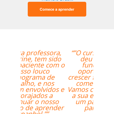
Comece a aprender
“”O curso foi ótimo, e
deu aos nossos
funcionários a
oportunidade de
crescer fora do horário
comercial normal.
Vamos continuar a usar
a sua empresa como
um parceiro daqui
para frente””