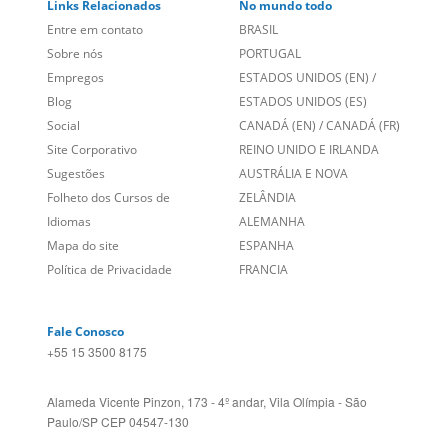
Entre em contato
BRASIL
Sobre nós
PORTUGAL
Empregos
ESTADOS UNIDOS (EN)
/
Blog
ESTADOS UNIDOS (ES)
Social
CANADÁ (EN)
/
CANADÁ (FR)
Site Corporativo
REINO UNIDO E IRLANDA
Sugestões
AUSTRÁLIA E NOVA
Folheto dos Cursos de
ZELÂNDIA
Idiomas
ALEMANHA
Mapa do site
ESPANHA
Política de Privacidade
FRANCIA
Fale Conosco
+55 15 3500 8175
Alameda Vicente Pinzon, 173 - 4º andar, Vila Olímpia - São
Paulo/SP CEP 04547-130
Language Trainers,
fundada em 2004 fornecendo cursos de
idiomas em mais de 60 cidades em todo o Brasil e Online com