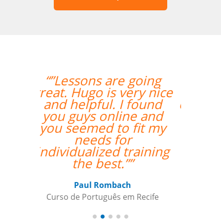
“”I was really happy
with the overall
experience. Aline was
an amazing teacher
and I made so much
progress with her.
Thank you so much!””
Paloma Kilchenmann
Curso de Português em Cuiabá