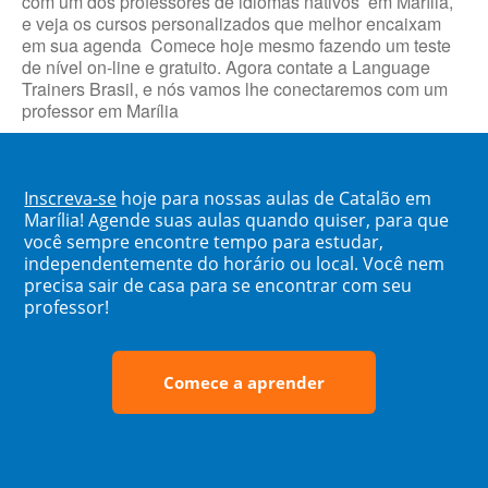
com um dos professores de idiomas nativos em Marília,
e veja os cursos personalizados que melhor encaixam
em sua agenda Comece hoje mesmo fazendo um teste
de nível on-line e gratuito. Agora contate a Language
Trainers Brasil, e nós vamos lhe conectaremos com um
professor em Marília
Inscreva-se
hoje para nossas aulas de Catalão em
Marília! Agende suas aulas quando quiser, para que
você sempre encontre tempo para estudar,
independentemente do horário ou local. Você nem
precisa sair de casa para se encontrar com seu
professor!
Comece a aprender