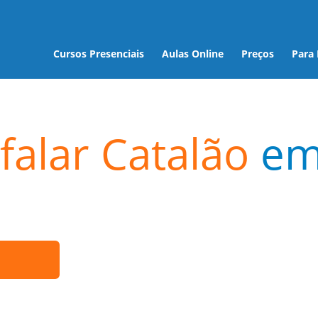
Cursos Presenciais
Aulas Online
Preços
Para
falar Catalão
e
a