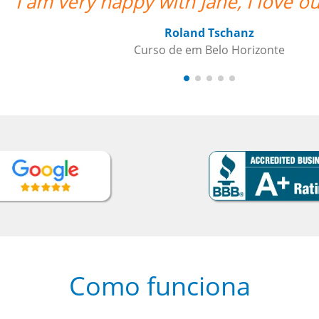
”
“”Amazing
Como funciona