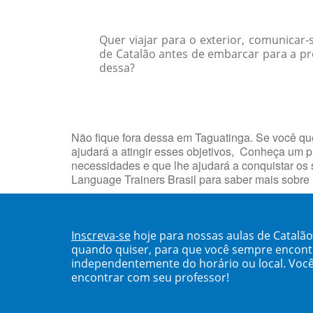
Quer viajar para o exterior, comunicar
de Catalão antes de embarcar para a pr
dessa?
Não fique fora dessa em Taguatinga. Se você que
ajudará a atingir esses objetivos, Conheça um
necessidades e que lhe ajudará a conquistar os
Language Trainers Brasil para saber mais sobre
Inscreva-se
hoje para nossas aulas de Catalã
quando quiser, para que você sempre encont
independentemente do horário ou local. Você
encontrar com seu professor!