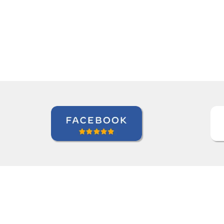
y happy with Jane, I love our lessons.”
Roland Tschanz
Curso de em Belo Horizonte