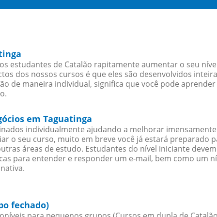
tinga
os estudantes de Catalão rapitamente aumentar o seu nível
os dos nossos cursos é que eles são desenvolvidos inteir
ão de maneira individual, significa que você pode aprender 
o.
egócios em Taguatinga
sinados individualmente ajudando a melhorar imensamente
iciar o seu curso, muito em breve você já estará preparado
outras áreas de estudo. Estudantes do nível iniciante dev
ticas para entender e responder um e-mail, bem como um ní
nativa.
po fechado)
oníveis para pequenos grupos (Cursos em dupla de Catalão