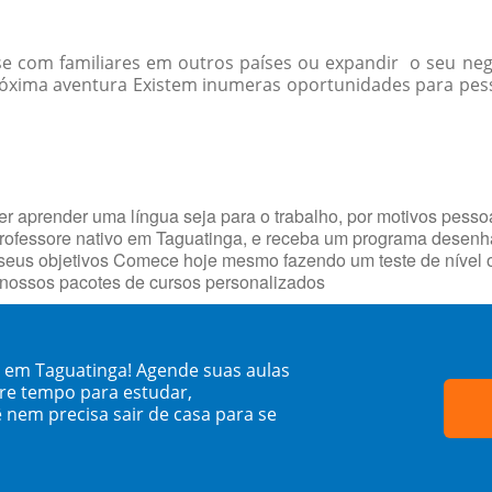
-se com familiares em outros países ou expandir o seu ne
óxima aventura Existem inumeras oportunidades para pessoa
r aprender uma língua seja para o trabalho, por motivos pesso
 professore nativo em Taguatinga, e receba um programa dese
 seus objetivos Comece hoje mesmo fazendo um teste de nível o
 nossos pacotes de cursos personalizados
o em Taguatinga! Agende suas aulas
re tempo para estudar,
 nem precisa sair de casa para se