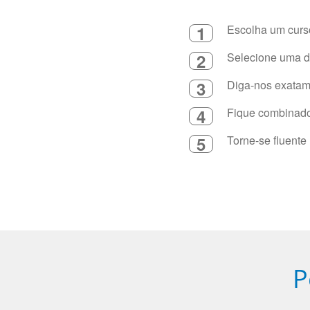
1
Escolha um curso
2
Selecione uma du
3
Diga-nos exatame
4
Fique combinado 
5
Torne-se fluente
P