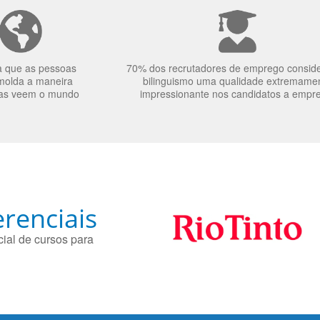
a que as pessoas
70% dos recrutadores de emprego consid
molda a maneira
bilinguismo uma qualidade extremame
as veem o mundo
impressionante nos candidatos a empr
renciais
ial de cursos para