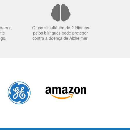
eram o
O uso simultâneo de 2 idiomas
nte
pelos bilíngues pode proteger
ego.
contra a doença de Alzheimer.