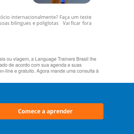
gócio internacionalmente? Faça um teste
s bilingues e poliglotas Vai ficar fora
ais ou viagem, a Language Trainers Brasil lhe
nhado de acordo com sua agenda e suas
n-line e gratuito. Agora mande uma consulta à
Comece a aprender