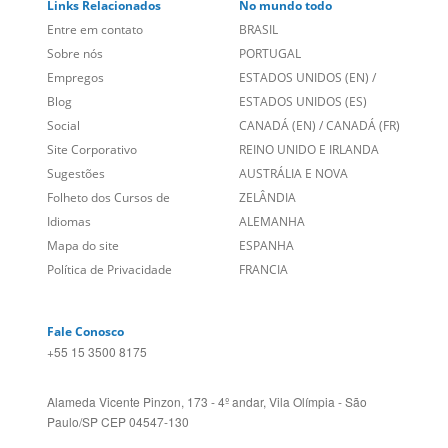
Empregos
ESTADOS UNIDOS (EN)
/
Blog
ESTADOS UNIDOS (ES)
Social
CANADÁ (EN)
/
CANADÁ (FR)
Site Corporativo
REINO UNIDO E IRLANDA
Sugestões
AUSTRÁLIA E NOVA
Folheto dos Cursos de
ZELÂNDIA
Idiomas
ALEMANHA
Mapa do site
ESPANHA
Política de Privacidade
FRANCIA
Fale Conosco
+55 15 3500 8175
Alameda Vicente Pinzon, 173 - 4º andar, Vila Olímpia - São
Paulo/SP CEP 04547-130
Language Trainers,
fundada em 2004 fornecendo cursos de
idiomas em mais de 60 cidades em todo o Brasil e Online com
Zoom, Meet, Teams ou WhatsApp.