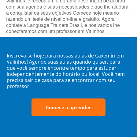
Valinhos, e receba um programa desenhado de acordo
com sua agenda e suas necessidades e que lhe ajudará
a conquistar os seus objetivos Comece hoje mesmo
fazendo um teste de nível on-line e gratuito. Agora
contate a Language Trainers Brasil, e nós vamos lhe
conectaremos com um professor em Valinhos
Inscreva-se
hoje para nossas aulas de Caxemíri em
Valinhos! Agende suas aulas quando quiser, para
que você sempre encontre tempo para estudar,
independentemente do horário ou local. Você nem
precisa sair de casa para se encontrar com seu
professor!
Comece a aprender