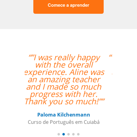
Comece a aprender
“”O fato do Gustavo ser
um falante nativo
ajudou nas correções
das pronúncias.””
Gilvana Soledade
Curso de Inglês em Belém