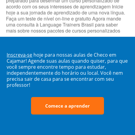
preparado para desenhar um curso personalizado de
acordo com os seus interesses de aprendizagem Inicie
hoje a sua jornada de aprendizado de uma nova língua.
Faça um teste de nível on-line e gratuito Agora mande
uma consulta à Language Trainers Brasil para saber
mais sobre nossos pacotes de cursos personalizados
Inscreva-se
hoje para nossas aulas de Checo em
Cajamar! Agende suas aulas quando quiser, para que
você sempre encontre tempo para estudar,
independentemente do horário ou local. Você nem
precisa sair de casa para se encontrar com seu
professor!
Comece a aprender