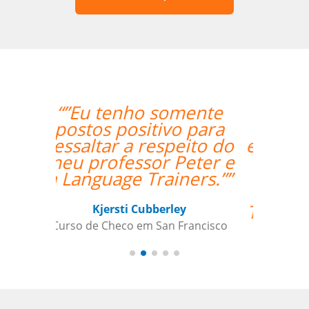
“”I was really happy
with the overall
experience. Aline was
an amazing teacher
and I made so much
progress with her.
Thank you so much!””
Paloma Kilchenmann
Curso de Português em Cuiabá