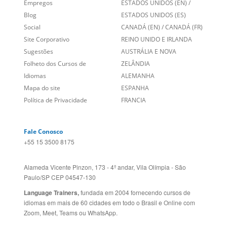
Entre em contato
BRASIL
Sobre nós
PORTUGAL
Empregos
ESTADOS UNIDOS (EN)
/
Blog
ESTADOS UNIDOS (ES)
Social
CANADÁ (EN)
/
CANADÁ (FR)
Site Corporativo
REINO UNIDO E IRLANDA
Sugestões
AUSTRÁLIA E NOVA
Folheto dos Cursos de
ZELÂNDIA
Idiomas
ALEMANHA
Mapa do site
ESPANHA
Política de Privacidade
FRANCIA
Fale Conosco
+55 15 3500 8175
Alameda Vicente Pinzon, 173 - 4º andar, Vila Olímpia - São
Paulo/SP CEP 04547-130
Language Trainers,
fundada em 2004 fornecendo cursos de
idiomas em mais de 60 cidades em todo o Brasil e Online com