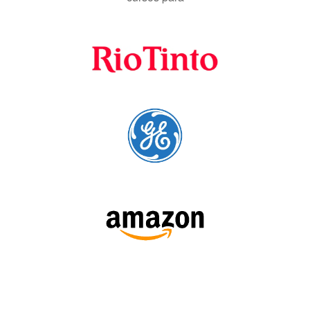
A Language Trainers é fornecedora preferencial de
cursos para