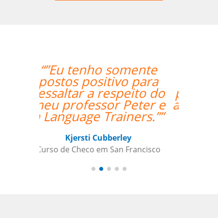
“”As aulas foram
maravilhosas. O
professor foi ótimo e
atencioso e altamente
recomendado.””
Sameer Gafoor
Curso de Alemão em Chicago