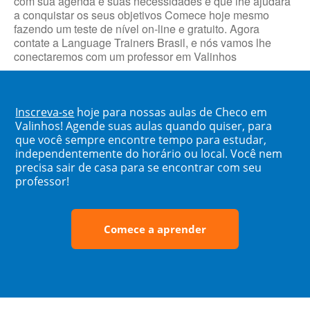
com sua agenda e suas necessidades e que lhe ajudará
a conquistar os seus objetivos Comece hoje mesmo
fazendo um teste de nível on-line e gratuito. Agora
contate a Language Trainers Brasil, e nós vamos lhe
conectaremos com um professor em Valinhos
Inscreva-se
hoje para nossas aulas de Checo em
Valinhos! Agende suas aulas quando quiser, para
que você sempre encontre tempo para estudar,
independentemente do horário ou local. Você nem
precisa sair de casa para se encontrar com seu
professor!
Comece a aprender