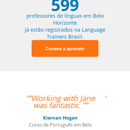
599
professores de línguas em Belo
Horizonte
já estão registrados na Language
Trainers Brasil.
Comece a aprender
“”I am very happy with
Jane, I love our
lessons.””
Roland Tschanz