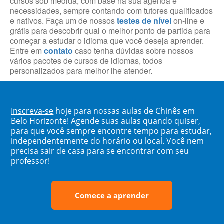
cursos sob medida, com base na sua agenda e
necessidades, sempre contando com tutores qualificados
e nativos. Faça um de nossos
testes de nível
on-line e
grátis para descobrir qual o melhor ponto de partida para
começar a estudar o idioma que você deseja aprender.
Entre em
contato
caso tenha dúvidas sobre nossos
vários pacotes de cursos de idiomas, todos
personalizados para melhor lhe atender.
Inscreva-se
hoje para nossas aulas de Chinês em
Belo Horizonte! Agende suas aulas quando quiser,
para que você sempre encontre tempo para estudar,
independentemente do horário ou local. Você nem
precisa sair de casa para se encontrar com seu
professor!
Comece a aprender