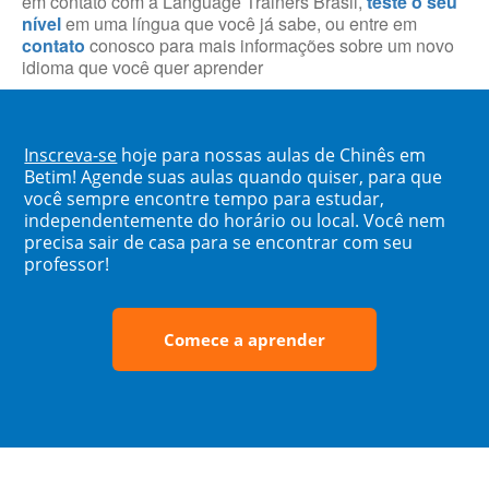
em contato com a Language Trainers Brasil,
teste o seu
nível
em uma língua que você já sabe, ou entre em
contato
conosco para mais informações sobre um novo
idioma que você quer aprender
Inscreva-se
hoje para nossas aulas de Chinês em
Betim! Agende suas aulas quando quiser, para que
você sempre encontre tempo para estudar,
independentemente do horário ou local. Você nem
precisa sair de casa para se encontrar com seu
professor!
Comece a aprender