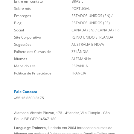
Entre em contato
BRASIL
Sobre nós
PORTUGAL
Empregos
ESTADOS UNIDOS (EN)
/
Blog
ESTADOS UNIDOS (ES)
Social
CANADÁ (EN)
/
CANADÁ (FR)
Site Corporativo
REINO UNIDO E IRLANDA
Sugestões
AUSTRÁLIA E NOVA
Folheto dos Cursos de
ZELÂNDIA
Idiomas
ALEMANHA
Mapa do site
ESPANHA
Política de Privacidade
FRANCIA
Fale Conosco
+55 15 3500 8175
Alameda Vicente Pinzon, 173 - 4º andar, Vila Olímpia - São
Paulo/SP CEP 04547-130
Language Trainers,
fundada em 2004 fornecendo cursos de
idiomas em mais de 60 cidades em todo o Brasil e Online com