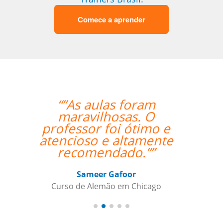
Comece a aprender
“”Estou amando
minhas aulas de
italiano, muito
organizado o trabalho
de vcs””
Beatris Castro
Curso de Italiano em Santos