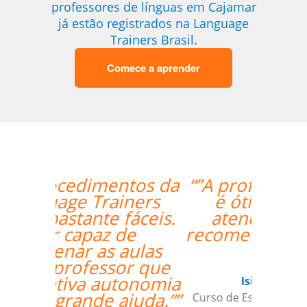
professores de línguas em Cajamar
já estão registrados na Language
Trainers Brasil.
Comece a aprender
“”A professora Sandra
é ótima e super
atenciosa. Super
recomendo o trabalho
dela.””
Isis Andreatta
Curso de Espanhol em Guarulhos