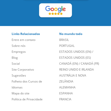
Links Relacionados
No mundo todo
Entre em contato
BRASIL
Sobre nós
PORTUGAL
Empregos
ESTADOS UNIDOS (EN)
/
Blog
ESTADOS UNIDOS (ES)
Social
CANADÁ (EN)
/
CANADÁ (FR)
Site Corporativo
REINO UNIDO E IRLANDA
Sugestões
AUSTRÁLIA E NOVA
Folheto dos Cursos de
ZELÂNDIA
Idiomas
ALEMANHA
Mapa do site
ESPANHA
Política de Privacidade
FRANCIA
Fale Conosco
+55 15 3500 8175
Alameda Vicente Pinzon, 173 - 4º andar, Vila Olímpia - São