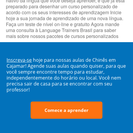
nativo da língua que você deseja aprender, e que já está
preparado para desenhar um curso personalizado de
acordo com os seus interesses de aprendizagem Inicie
hoje a sua jornada de aprendizado de uma nova língua.
Faça um teste de nível on-line e gratuito Agora mande
uma consulta à Language Trainers Brasil para saber
mais sobre nossos pacotes de cursos personalizados
Inscreva-se
hoje para nossas aulas de Chinês em
Cajamar! Agende suas aulas quando quiser, para que
você sempre encontre tempo para estudar,
independentemente do horário ou local. Você nem
precisa sair de casa para se encontrar com seu
professor!
Comece a aprender