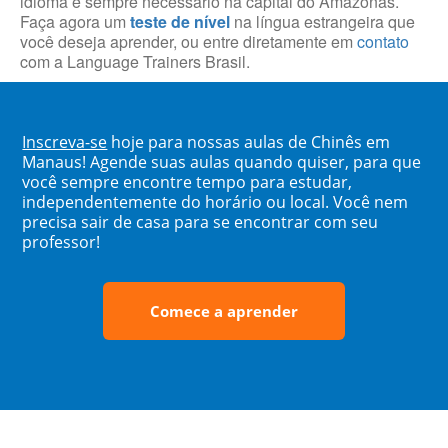
idioma é sempre necessário na capital do Amazonas.
Faça agora um
teste de nível
na língua estrangeira que
você deseja aprender, ou entre diretamente em
contato
com a Language Trainers Brasil.
Inscreva-se
hoje para nossas aulas de Chinês em
Manaus! Agende suas aulas quando quiser, para que
você sempre encontre tempo para estudar,
independentemente do horário ou local. Você nem
precisa sair de casa para se encontrar com seu
professor!
Comece a aprender