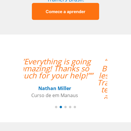
Comece a aprender
“”I took 40 hours of
Brazilian Portuguese
lessons with Language
Trainers in Manaus. My
teacher was a delight
and gave me lots of
constructive feedback.
Recommended. ””
Thomas Parker
Curso de Português em Manaus