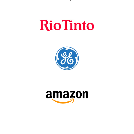
Fornecedores
preferenciais
A Language Trainers é fornecedora preferencial de
cursos para